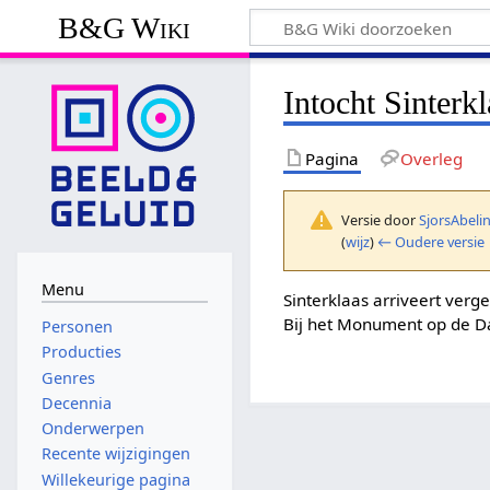
B&G Wiki
Intocht Sinterk
Pagina
Overleg
Versie door
SjorsAbeli
(
wijz
)
← Oudere versie
Menu
Sinterklaas arriveert verge
Bij het Monument op de D
Personen
Producties
Genres
Decennia
Onderwerpen
Recente wijzigingen
Willekeurige pagina