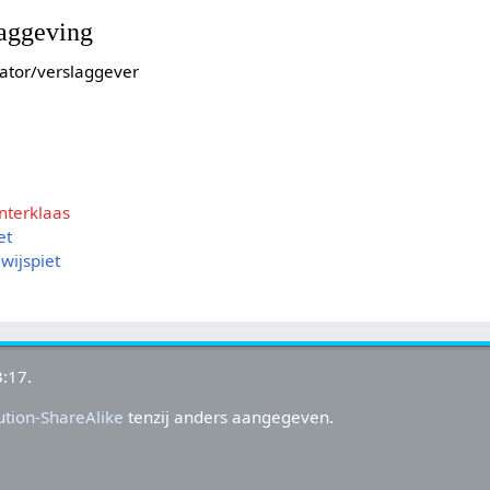
laggeving
ator/verslaggever
nterklaas
et
ijspiet
:17.
tion-ShareAlike
tenzij anders aangegeven.