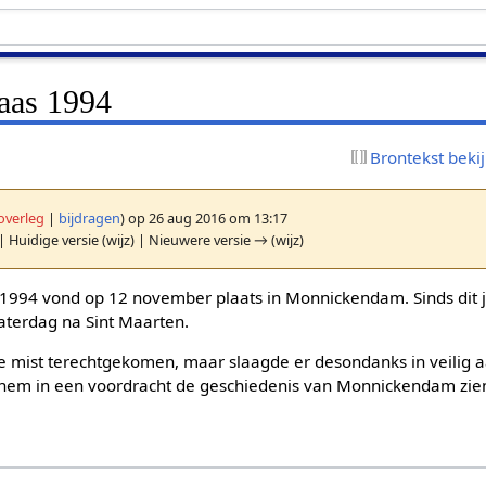
laas 1994
Brontekst beki
overleg
|
bijdragen
)
op 26 aug 2016 om 13:17
| Huidige versie (wijz) | Nieuwere versie → (wijz)
 1994 vond op 12 november plaats in Monnickendam. Sinds dit ja
zaterdag na Sint Maarten.
e mist terechtgekomen, maar slaagde er desondanks in veilig a
ren hem in een voordracht de geschiedenis van Monnickendam zie