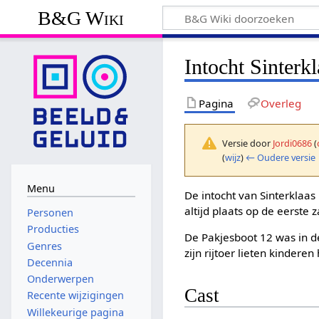
B&G Wiki
Intocht Sinterk
Pagina
Overleg
Versie door
Jordi0686
(
(
wijz
)
← Oudere versie
Menu
De intocht van Sinterklaas
altijd plaats op de eerste 
Personen
Producties
De Pakjesboot 12 was in d
Genres
zijn rijtoer lieten kinde
Decennia
Onderwerpen
Cast
Recente wijzigingen
Willekeurige pagina