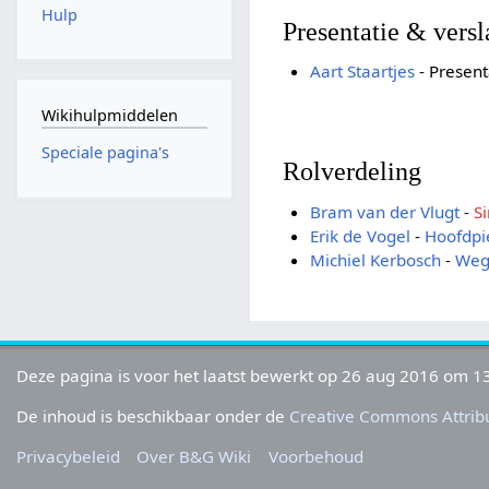
Hulp
Presentatie & vers
Aart Staartjes
- Present
Wikihulpmiddelen
Speciale pagina's
Rolverdeling
Bram van der Vlugt
-
Si
Erik de Vogel
-
Hoofdpi
Michiel Kerbosch
-
Wegw
Deze pagina is voor het laatst bewerkt op 26 aug 2016 om 13
De inhoud is beschikbaar onder de
Creative Commons Attribu
Privacybeleid
Over B&G Wiki
Voorbehoud