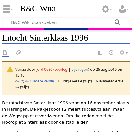
B&G Wiki
Intocht Sinterklaas 1996
Versie door
Jordi0686
(
overleg
|
bijdragen
)
op 26 aug 2016 om
13:18
(
wijz
)
← Oudere versie
| Huidige versie (wijz) | Nieuwere versie
→ (wijz)
De intocht van Sinterklaas 1996 vond op 16 november plaats
in Harlingen. De Pakjesboot 12 meert succesvol aan, maar
de Wegwijspiet is verdwenen. Om die reden moet de
Hoofdpiet Sinterklaas door de stad leiden.