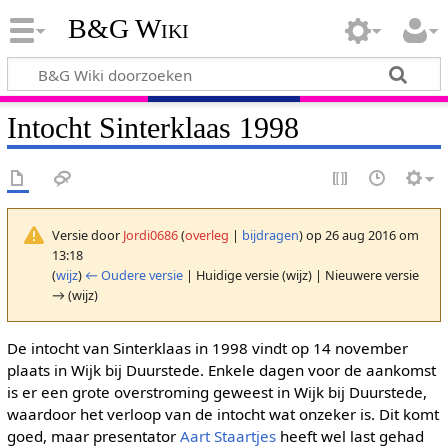
B&G Wiki
Intocht Sinterklaas 1998
Versie door
Jordi0686
(
overleg
|
bijdragen
)
op 26 aug 2016 om
13:18
(
wijz
)
← Oudere versie
| Huidige versie (wijz) | Nieuwere versie
→ (wijz)
De intocht van Sinterklaas in 1998 vindt op 14 november
plaats in Wijk bij Duurstede. Enkele dagen voor de aankomst
is er een grote overstroming geweest in Wijk bij Duurstede,
waardoor het verloop van de intocht wat onzeker is. Dit komt
goed, maar presentator
Aart Staartjes
heeft wel last gehad