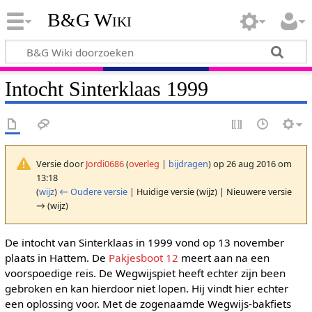
B&G Wiki
Intocht Sinterklaas 1999
Versie door
Jordi0686
(
overleg
|
bijdragen
)
op 26 aug 2016 om
13:18
(
wijz
)
← Oudere versie
| Huidige versie (wijz) | Nieuwere versie
→ (wijz)
De intocht van Sinterklaas in 1999 vond op 13 november
plaats in Hattem. De
Pakjesboot 12
meert aan na een
voorspoedige reis. De Wegwijspiet heeft echter zijn been
gebroken en kan hierdoor niet lopen. Hij vindt hier echter
een oplossing voor. Met de zogenaamde Wegwijs-bakfiets