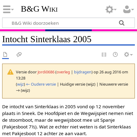
B&G Wiki
Intocht Sinterklaas 2005
Versie door
Jordi0686
(
overleg
|
bijdragen
)
op 26 aug 2016 om
13:28
(
wijz
)
← Oudere versie
| Huidige versie (wijz) | Nieuwere versie
→ (wijz)
De intocht van Sinterklaas in 2005 vond op 12 november
plaats in Sneek. De Hoofdpiet en de Wegwijspiet nemen niet
de stoomboot, maar de wegwijsboot mee uit Spanje
(Pakjesboot 7½). Wat ze echter niet weten is dat Sinterklaas
met Pakjesboot 12 achter ze aan vaart.