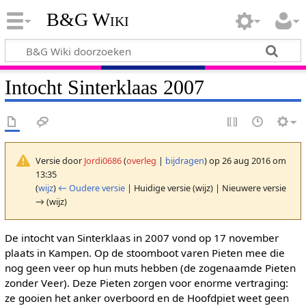
B&G Wiki
Intocht Sinterklaas 2007
Versie door
Jordi0686
(
overleg
|
bijdragen
)
op 26 aug 2016 om
13:35
(
wijz
)
← Oudere versie
| Huidige versie (wijz) | Nieuwere versie
→ (wijz)
De intocht van Sinterklaas in 2007 vond op 17 november
plaats in Kampen. Op de stoomboot varen Pieten mee die
nog geen veer op hun muts hebben (de zogenaamde Pieten
zonder Veer). Deze Pieten zorgen voor enorme vertraging:
ze gooien het anker overboord en de Hoofdpiet weet geen