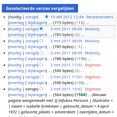
huidig
vorige
19 okt 2012 12:44
Renekoenders
overleg
bijdragen
773 bytes
−12
1
G
huidig
vorige
3 mrt 2011 08:09
Mvkooij
9
e
overleg
bijdragen
785 bytes
0
o
3
e
G
huidig
vorige
3 mrt 2011 08:09
Mvkooij
k
m
n
e
overleg
bijdragen
785 bytes
−1
t
r
b
e
G
huidig
vorige
3 mrt 2011 08:09
Mvkooij
2
t
e
n
e
overleg
bijdragen
786 bytes
+196
0
2
w
b
e
G
huidig
vorige
2 mrt 2011 17:02
Digimon
1
0
e
e
n
e
overleg
bijdragen
590 bytes
0
2
1
2
r
w
b
e
G
huidig
vorige
2 mrt 2011 17:01
Digimon
1
m
k
e
e
n
e
overleg
bijdragen
590 bytes
+26
r
i
r
w
b
e
G
huidig
vorige
2 mrt 2011 13:42
Digimon
t
n
k
e
e
n
e
overleg
bijdragen
564 bytes
+564
Nieuwe
2
g
i
r
w
b
e
pagina aangemaakt met '{{ Infobox Persoon | illustratie =
0
s
n
k
e
e
n
| naam = isabelle brinkman | geboorte_datum = 4 april
1
s
g
i
r
w
b
1972 | geboorte_plaats = amsterdam | overlijden_datum =
1
a
s
n
k
e
e