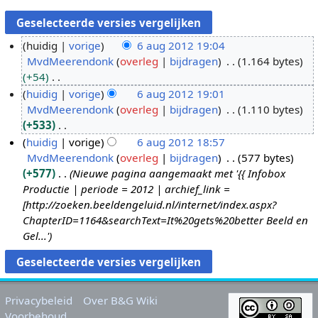
huidig
vorige
6 aug 2012 19:04
MvdMeerendonk
overleg
bijdragen
1.164 bytes
6
+54
a
G
huidig
vorige
6 aug 2012 19:01
u
e
MvdMeerendonk
overleg
bijdragen
1.110 bytes
g
e
+533
2
n
G
huidig
vorige
6 aug 2012 18:57
0
b
e
MvdMeerendonk
overleg
bijdragen
577 bytes
1
e
e
+577
Nieuwe pagina aangemaakt met '{{ Infobox
2
w
n
Productie | periode = 2012 | archief_link =
e
b
[http://zoeken.beeldengeluid.nl/internet/index.aspx?
r
e
ChapterID=1164&searchText=It%20gets%20better Beeld en
k
w
Gel...'
i
e
n
r
g
k
s
i
Privacybeleid
Over B&G Wiki
s
n
Voorbehoud