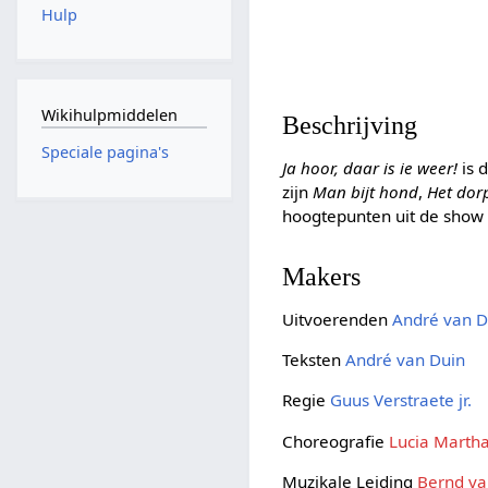
Hulp
Wikihulpmiddelen
Beschrijving
Speciale pagina's
Ja hoor, daar is ie weer!
is 
zijn
Man bijt hond
,
Het dor
hoogtepunten uit de show z
Makers
Uitvoerenden
André van D
Teksten
André van Duin
Regie
Guus Verstraete jr.
Choreografie
Lucia Marth
Muzikale Leiding
Bernd va