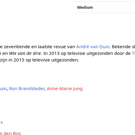
Medium
de zeventiende en laatste revue van
André van Duin
. Bekende s
p
en
Wie van de drie
. In 2013 op televisie uitgezonden door de
T
ijn in 2015 op televisie uitgezonden.
uin
,
Ron Brandsteder
,
Anne-Marie Jung
as
n den Bos