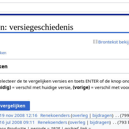
n: versiegeschiedenis
Brontekst beki
jken
ken
 selecteer de te vergelijken versies en toets ENTER of de knop o
uidig)
= verschil met huidige versie,
(vorige)
= verschil met voo
19 nov 2008 12:16
Renekoenders
overleg
bijdragen
799
16 jul 2008 09:11
Renekoenders
overleg
bijdragen
793 
ox Productie | periode = 1928 | archief_link =