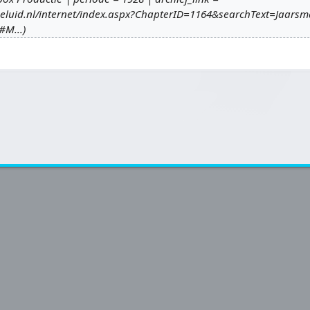
geluid.nl/internet/index.aspx?ChapterID=1164&searchText=Jaar
#M...