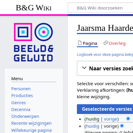
B&G Wiki
Jaarsma Haarde
Pagina
Overleg
Logboek voor deze pagina beki
Naar versies zoe
Menu
Selectie voor verschillen:
Personen
Verklaring afkortingen:
(h
Producties
kleine wijziging.
Genres
Decennia
Onderwerpen
huidig
vorige
Recente wijzigingen
G
1
huidig
vorige
Willekeurige pagina
e
Nieuwe pagina: {{ Infob