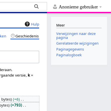
Anonieme gebruiker
Hulp
Meer
Verwijzingen naar deze
jken
Geschiedenis
pagina
Gerelateerde wijzigingen
Paginagegevens
Paginalogboek
nderaan.
rgaande versie,
k
=
 bytes
+6
bytes
+793