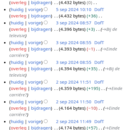
overleg
bijdragen
4.432 bytes
0
2
n
G
huidig
vorige
5 sep 2024 10:10
DofT
4
g
e
overleg
bijdragen
4.432 bytes
+36
s
e
G
huidig
vorige
3 sep 2024 08:57
DofT
s
n
e
overleg
bijdragen
4.396 bytes
+3
→
Bij de
3
a
b
e
televisie
s
m
e
n
huidig
vorige
3 sep 2024 08:55
DofT
e
e
w
b
overleg
bijdragen
4.393 bytes
−1
→
Einde
p
n
e
e
carriére?
2
v
r
w
huidig
vorige
3 sep 2024 08:55
DofT
0
a
k
e
overleg
bijdragen
4.394 bytes
+35
→
Bij de
2
t
i
r
televisie
4
t
n
k
huidig
vorige
2 sep 2024 11:51
DofT
i
g
i
overleg
bijdragen
4.359 bytes
+195
→
Einde
2
n
s
n
carriére?
s
g
s
g
huidig
vorige
2 sep 2024 11:50
DofT
e
a
s
overleg
bijdragen
4.164 bytes
−10
→
Einde
p
m
s
carriére?
2
e
a
huidig
vorige
2 sep 2024 11:49
DofT
0
n
m
overleg
bijdragen
4.174 bytes
+57
→
Einde
2
v