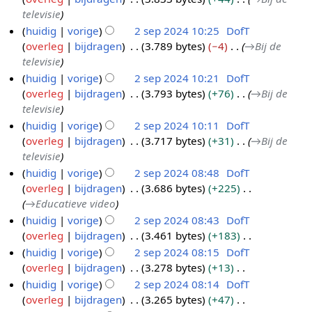
e
televisie
n
huidig
vorige
2 sep 2024 10:25
DofT
b
overleg
bijdragen
3.789 bytes
−4
→
Bij de
e
televisie
w
huidig
vorige
2 sep 2024 10:21
DofT
e
overleg
bijdragen
3.793 bytes
+76
→
Bij de
r
televisie
k
huidig
vorige
2 sep 2024 10:11
DofT
i
overleg
bijdragen
3.717 bytes
+31
→
Bij de
n
televisie
g
huidig
vorige
2 sep 2024 08:48
DofT
s
overleg
bijdragen
3.686 bytes
+225
s
→
Educatieve video
a
huidig
vorige
2 sep 2024 08:43
DofT
m
overleg
bijdragen
3.461 bytes
+183
e
G
huidig
vorige
2 sep 2024 08:15
DofT
n
e
overleg
bijdragen
3.278 bytes
+13
v
e
G
huidig
vorige
2 sep 2024 08:14
DofT
a
n
e
overleg
bijdragen
3.265 bytes
+47
t
b