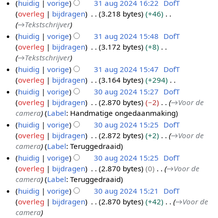
e
G
huidig
vorige
31 aug 2024 16:22
DofT
t
e
n
e
overleg
bijdragen
3.218 bytes
+46
3
i
w
b
e
→
Tekstschrijver
1
n
e
e
n
huidig
vorige
31 aug 2024 15:48
DofT
g
a
r
w
b
overleg
bijdragen
3.172 bytes
+8
u
k
e
e
→
Tekstschrijver
g
i
r
w
huidig
vorige
31 aug 2024 15:47
DofT
2
n
k
e
overleg
bijdragen
3.164 bytes
+294
0
g
i
r
G
huidig
vorige
30 aug 2024 15:27
DofT
2
s
n
k
e
overleg
bijdragen
2.870 bytes
−2
→
Voor de
3
4
s
g
i
e
camera
Label
:
Handmatige ongedaanmaking
0
a
s
n
n
huidig
vorige
30 aug 2024 15:25
DofT
a
m
s
g
b
overleg
bijdragen
2.872 bytes
+2
→
Voor de
u
e
a
s
e
camera
Label
:
Teruggedraaid
g
n
m
s
w
huidig
vorige
30 aug 2024 15:25
DofT
2
v
e
a
e
overleg
bijdragen
2.870 bytes
0
→
Voor de
0
a
n
m
r
camera
Label
:
Teruggedraaid
2
t
v
e
k
huidig
vorige
30 aug 2024 15:21
DofT
t
4
a
n
i
overleg
bijdragen
2.870 bytes
+42
→
Voor de
i
t
v
n
camera
n
t
a