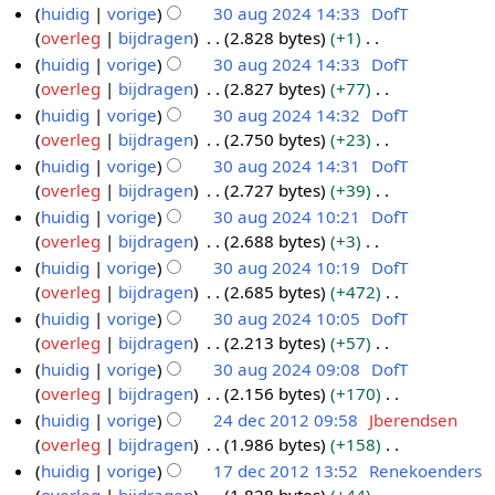
g
huidig
vorige
30 aug 2024 14:33
DofT
g
i
t
s
overleg
bijdragen
2.828 bytes
+1
n
t
s
G
huidig
vorige
30 aug 2024 14:33
DofT
g
i
a
e
overleg
bijdragen
2.827 bytes
+77
n
m
e
G
huidig
vorige
30 aug 2024 14:32
DofT
g
e
n
e
overleg
bijdragen
2.750 bytes
+23
n
b
e
G
huidig
vorige
30 aug 2024 14:31
DofT
v
e
n
e
overleg
bijdragen
2.727 bytes
+39
a
w
b
e
G
huidig
vorige
30 aug 2024 10:21
DofT
t
e
e
n
e
overleg
bijdragen
2.688 bytes
+3
t
r
w
b
e
G
huidig
vorige
30 aug 2024 10:19
DofT
i
k
e
e
n
e
overleg
bijdragen
2.685 bytes
+472
n
i
r
w
b
e
G
g
huidig
vorige
30 aug 2024 10:05
DofT
n
k
e
e
n
e
overleg
bijdragen
2.213 bytes
+57
g
i
r
w
b
e
G
huidig
vorige
30 aug 2024 09:08
DofT
s
n
k
e
e
n
e
overleg
bijdragen
2.156 bytes
+170
s
g
i
r
w
b
e
G
huidig
vorige
24 dec 2012 09:58
Jberendsen
a
s
n
k
e
e
n
e
overleg
bijdragen
1.986 bytes
+158
2
m
s
g
i
r
w
b
e
G
huidig
vorige
17 dec 2012 13:52
Renekoenders
4
e
a
s
n
k
e
e
n
e