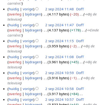
e
carriére?
4
a
n
huidig
vorige
2 sep 2024 11:48
DofT
t
v
overleg
bijdragen
4.117 bytes
−20
→
Bij de
t
a
televisie
i
t
huidig
vorige
2 sep 2024 11:47
DofT
n
t
overleg
bijdragen
4.137 bytes
+178
→
Einde
g
i
carriére?
n
huidig
vorige
2 sep 2024 11:15
DofT
g
overleg
bijdragen
3.959 bytes
−2
→
Bij de
televisie
huidig
vorige
2 sep 2024 11:08
DofT
overleg
bijdragen
3.961 bytes
+45
→
Bij de
televisie
huidig
vorige
2 sep 2024 10:59
DofT
overleg
bijdragen
3.916 bytes
−1
→
Bij de
televisie
huidig
vorige
2 sep 2024 10:58
DofT
overleg
bijdragen
3.917 bytes
+84
G
huidig
vorige
2 sep 2024 10:57
DofT
e
overleg
bijdragen
3.833 bytes
+44
→
Bij de