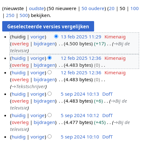
(
nieuwste
|
oudste
) (
50 nieuwere
|
50 oudere
) (
20
|
50
|
100
|
250
|
500
) bekijken.
huidig
vorige
13 feb 2025 11:29
Kimenaig
overleg
bijdragen
4.500 bytes
+17
→
Bij de
1
televisie
3
huidig
vorige
12 feb 2025 12:36
Kimenaig
f
overleg
bijdragen
4.483 bytes
0
1
e
G
huidig
vorige
12 feb 2025 12:36
Kimenaig
2
b
e
overleg
bijdragen
4.483 bytes
0
f
2
e
→
Tekstschrijver
e
0
n
huidig
vorige
5 sep 2024 10:13
DofT
b
2
b
overleg
bijdragen
4.483 bytes
+6
→
Bij de
5
2
5
e
televisie
s
0
w
huidig
vorige
5 sep 2024 10:12
DofT
e
2
e
overleg
bijdragen
4.477 bytes
+45
→
Bij de
p
5
r
televisie
2
k
huidig
vorige
5 sep 2024 10:10
DofT
0
i