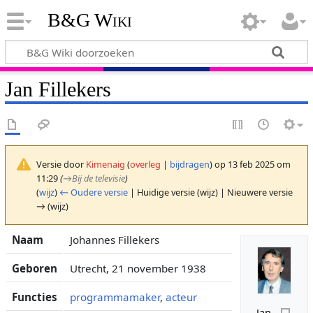
B&G Wiki
Jan Fillekers
Versie door
Kimenaig
(
overleg
|
bijdragen
)
op 13 feb 2025 om
11:29
(
→
Bij de televisie
)
(
wijz
)
← Oudere versie
| Huidige versie (wijz) | Nieuwere versie
→ (wijz)
Naam
Johannes Fillekers
Geboren
Utrecht, 21 november 1938
Functies
programmamaker
,
acteur
Jan