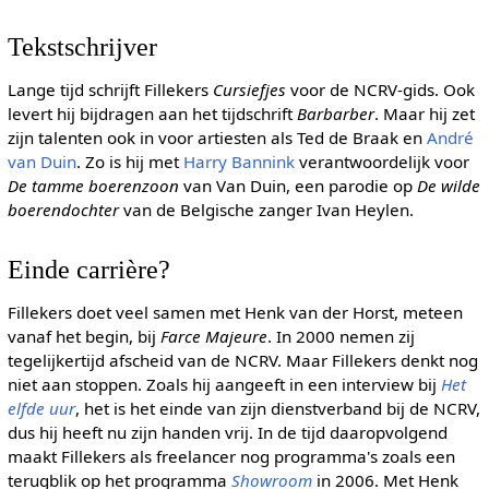
Tekstschrijver
Lange tijd schrijft Fillekers
Cursiefjes
voor de NCRV-gids. Ook
levert hij bijdragen aan het tijdschrift
Barbarber
. Maar hij zet
zijn talenten ook in voor artiesten als Ted de Braak en
André
van Duin
. Zo is hij met
Harry Bannink
verantwoordelijk voor
De tamme boerenzoon
van Van Duin, een parodie op
De wilde
boerendochter
van de Belgische zanger Ivan Heylen.
Einde carrière?
Fillekers doet veel samen met Henk van der Horst, meteen
vanaf het begin, bij
Farce Majeure
. In 2000 nemen zij
tegelijkertijd afscheid van de NCRV. Maar Fillekers denkt nog
niet aan stoppen. Zoals hij aangeeft in een interview bij
Het
elfde uur
, het is het einde van zijn dienstverband bij de NCRV,
dus hij heeft nu zijn handen vrij. In de tijd daaropvolgend
maakt Fillekers als freelancer nog programma's zoals een
terugblik op het programma
Showroom
in 2006. Met Henk