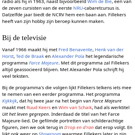
radio als hij in 1963, naast bijvoorbeeld
Wim de Bie
, een van
de zeven cursisten van de eerste
NRU
-cabaretcursus is.
Datzelfde jaar biedt de NCRV hem een baan aan. Fillekers
heeft van zijn hobby zijn beroep kunnen maken.
Bij de televisie
Vanaf 1966 maakt hij met
Fred Benavente
,
Henk van der
Horst
,
Ted de Braak
en
Alexander Pola
het legendarische
programma
Farce Majeure
. Met dit programma zal Fillekers
altijd geassocieerd blijven. Met Alexander Pola schrijft hij
veel teksten.
Bij de programma's die volgen lijkt Fillekers telkens iets mee
te nemen van een eerder programma. Het programma
Kijkkijk
, dat hij twee jaar na het begin van
Farce Majeure
maakt met
Ruud Keers
en
Wim van Schaik
, had als werktitel
Uit het leven gegrepen
. Inderdaad de titel van het Farce
Majeure-lied. De gefilmde portretten van schilderachtige
figuren, zien we ook terug in
D'rop en d'ran
dat erop volgt. En
lijkt ook weer op
Showroom
waarmee Fillekers later in zijn