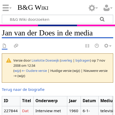
B&G Wiki
Jan van der Does in de media
Versie door
Liselotte Doeswijk
(
overleg
|
bijdragen
)
op 7 nov
2008 om 12:34
(
wijz
)
← Oudere versie
| Huidige versie (wijz) | Nieuwere versie
→ (wijz)
Terug naar de biografie
ID
Titel
Onderwerp
Jaar
Datum
Mediu
227844
Dat
Interview met
1960
6-1-
televisi