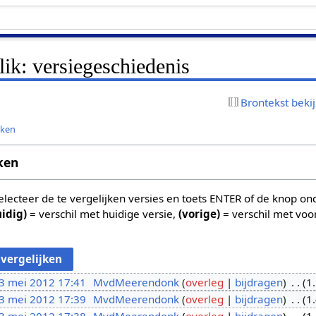
lik: versiegeschiedenis
Brontekst beki
jken
ken
 selecteer de te vergelijken versies en toets ENTER of de knop o
uidig)
= verschil met huidige versie,
(vorige)
= verschil met voo
3 mei 2012 17:41
MvdMeerendonk
overleg
bijdragen
1
3 mei 2012 17:39
MvdMeerendonk
overleg
bijdragen
1