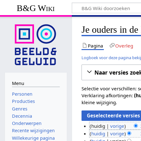
B&G Wiki
Je ouders in de 
Pagina
Overleg
Logboek voor deze pagina beki
Naar versies zoe
Menu
Selectie voor verschillen:
Personen
Verklaring afkortingen:
(h
Producties
kleine wijziging.
Genres
Decennia
Onderwerpen
huidig
vorige
Recente wijzigingen
G
3
huidig
vorige
Willekeurige pagina
e
G