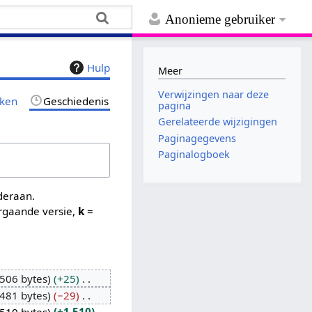
Anonieme gebruiker
Hulp
Meer
Verwijzingen naar deze
jken
Geschiedenis
pagina
Gerelateerde wijzigingen
Paginagegevens
Paginalogboek
nderaan.
rgaande versie,
k
=
.506 bytes
+25
.481 bytes
−29