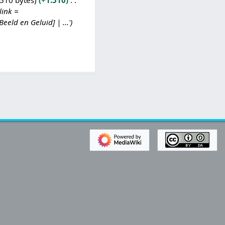
.510 bytes
+1.510
link =
ld en Geluid] | ...'