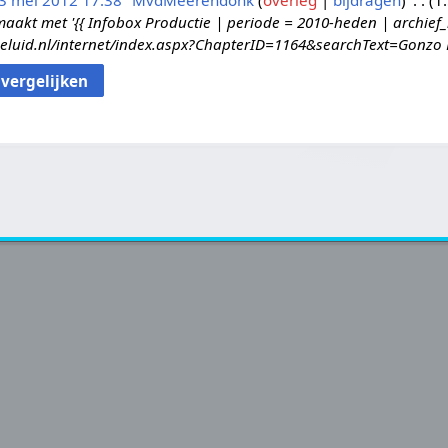
3 mei 2012 17:38
MvdMeerendonk
overleg
bijdragen
1
kt met '{{ Infobox Productie | periode = 2010-heden | archief_
eluid.nl/internet/index.aspx?ChapterID=1164&searchText=Gonzo Bee