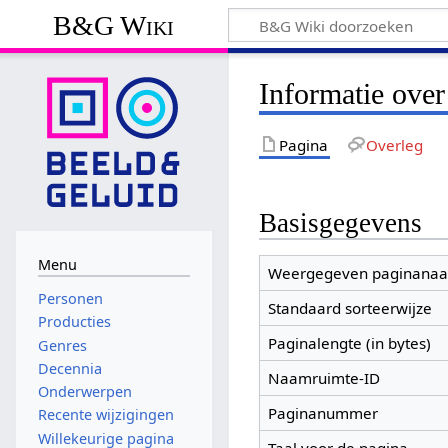
B&G Wiki
Informatie over
Pagina
Overleg
Basisgegevens
Menu
Weergegeven paginana
Personen
Standaard sorteerwijze
Producties
Paginalengte (in bytes)
Genres
Decennia
Naamruimte-ID
Onderwerpen
Paginanummer
Recente wijzigingen
Willekeurige pagina