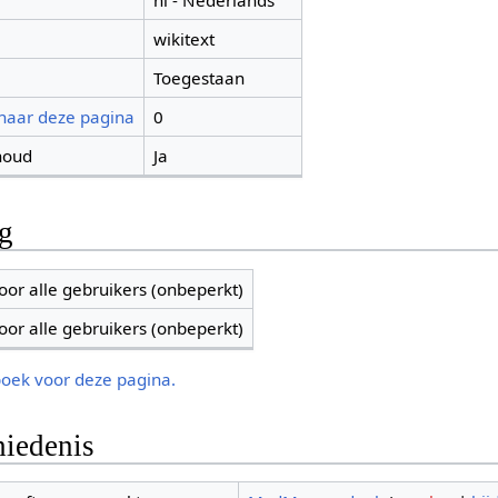
nl - Nederlands
wikitext
Toegestaan
 naar deze pagina
0
houd
Ja
ng
oor alle gebruikers (onbeperkt)
oor alle gebruikers (onbeperkt)
boek voor deze pagina.
iedenis