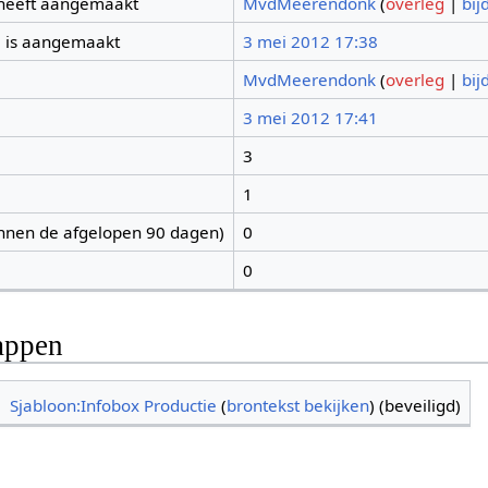
 heeft aangemaakt
MvdMeerendonk
(
overleg
|
bij
 is aangemaakt
3 mei 2012 17:38
MvdMeerendonk
(
overleg
|
bij
3 mei 2012 17:41
3
1
nnen de afgelopen 90 dagen)
0
0
appen
Sjabloon:Infobox Productie
(
brontekst bekijken
) (beveiligd)