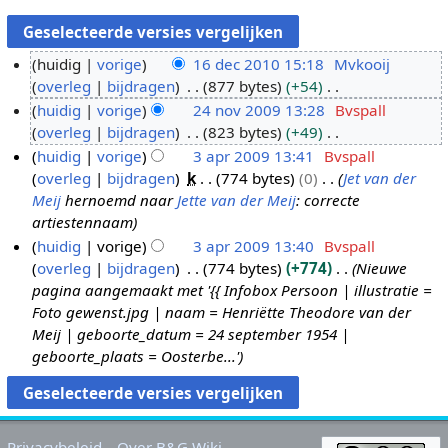
huidig
vorige
16 dec 2010 15:18
Mvkooij
overleg
bijdragen
877 bytes
+54
1
G
huidig
vorige
24 nov 2009 13:28
Bvspall
6
e
overleg
bijdragen
823 bytes
+49
d
2
e
G
huidig
vorige
3 apr 2009 13:41
Bvspall
e
4
n
e
overleg
bijdragen
k
774 bytes
0
Jet van der
c
n
3
b
e
Meij
hernoemd naar
Jette van der Meij
: correcte
2
o
a
e
n
artiestennaam
0
v
p
w
b
huidig
vorige
3 apr 2009 13:40
Bvspall
1
2
r
e
e
overleg
bijdragen
774 bytes
+774
Nieuwe
0
0
2
r
w
pagina aangemaakt met '{{ Infobox Persoon | illustratie =
0
0
k
e
Foto gewenst.jpg | naam = Henriëtte Theodore van der
9
0
i
r
Meij | geboorte_datum = 24 september 1954 |
9
n
k
geboorte_plaats = Oosterbe...'
g
i
s
n
s
g
a
s
Privacybeleid
Over B&G Wiki