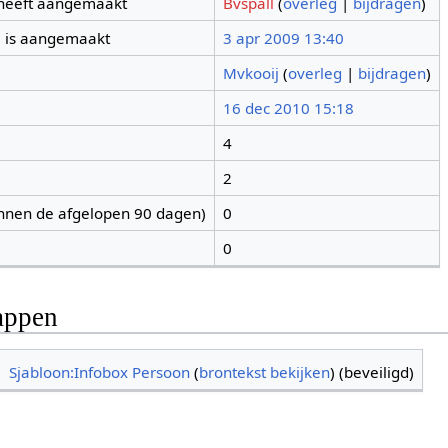
 heeft aangemaakt
Bvspall
(
overleg
|
bijdragen
)
 is aangemaakt
3 apr 2009 13:40
Mvkooij
(
overleg
|
bijdragen
)
16 dec 2010 15:18
4
2
nnen de afgelopen 90 dagen)
0
0
appen
Sjabloon:Infobox Persoon
(
brontekst bekijken
) (beveiligd)