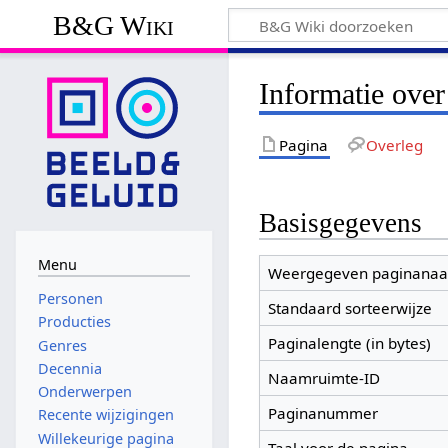
B&G Wiki
Informatie over
Pagina
Overleg
Basisgegevens
Menu
Weergegeven paginana
Personen
Standaard sorteerwijze
Producties
Paginalengte (in bytes)
Genres
Decennia
Naamruimte-ID
Onderwerpen
Paginanummer
Recente wijzigingen
Willekeurige pagina