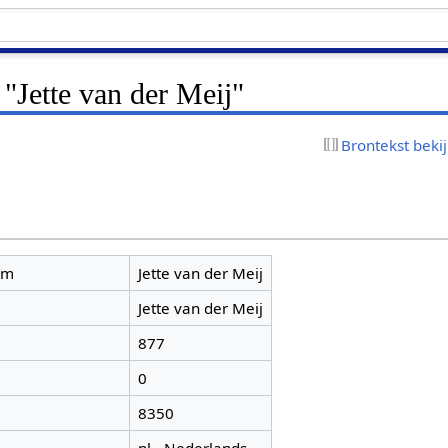
 "Jette van der Meij"
Brontekst beki
am
Jette van der Meij
Jette van der Meij
877
0
8350