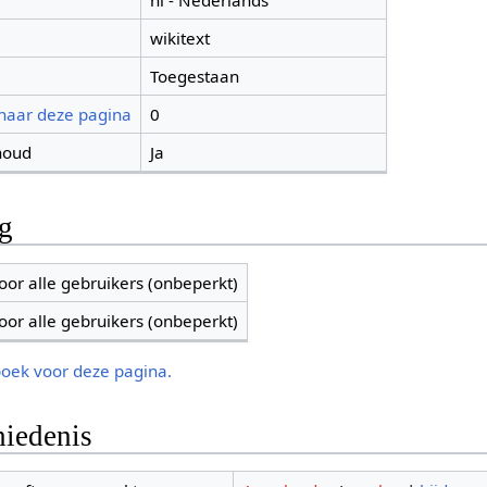
nl - Nederlands
wikitext
Toegestaan
 naar deze pagina
0
houd
Ja
ng
oor alle gebruikers (onbeperkt)
oor alle gebruikers (onbeperkt)
boek voor deze pagina.
iedenis