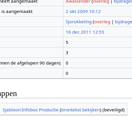
 heeft aangemaakt
Awaslander
(
overleg
|
bijdrage
 is aangemaakt
2 okt 2009 10:12
SjorsAbeling
(
overleg
|
bijdrag
16 dec 2011 12:55
5
3
nnen de afgelopen 90 dagen)
0
0
appen
Sjabloon:Infobox Productie
(
brontekst bekijken
) (beveiligd)