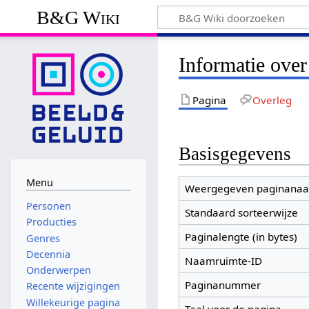
B&G Wiki
Informatie over
Pagina
Overleg
Basisgegevens
Menu
Weergegeven paginana
Personen
Standaard sorteerwijze
Producties
Paginalengte (in bytes)
Genres
Decennia
Naamruimte-ID
Onderwerpen
Paginanummer
Recente wijzigingen
Willekeurige pagina