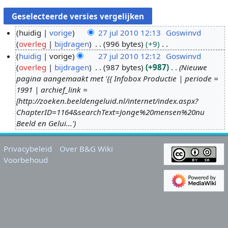
huidig
vorige
27 jul 2010 12:13
Goswinvd
overleg
bijdragen
996 bytes
+9
2
G
huidig
vorige
27 jul 2010 12:12
Goswinvd
7
e
overleg
bijdragen
987 bytes
+987
Nieuwe
j
e
pagina aangemaakt met '{{ Infobox Productie | periode =
u
n
1991 | archief_link =
l
b
[http://zoeken.beeldengeluid.nl/internet/index.aspx?
2
e
ChapterID=1164&searchText=Jonge%20mensen%20nu
0
w
Beeld en Gelui...'
1
e
0
r
Privacybeleid
Over B&G Wiki
k
Voorbehoud
i
n
g
s
s
a