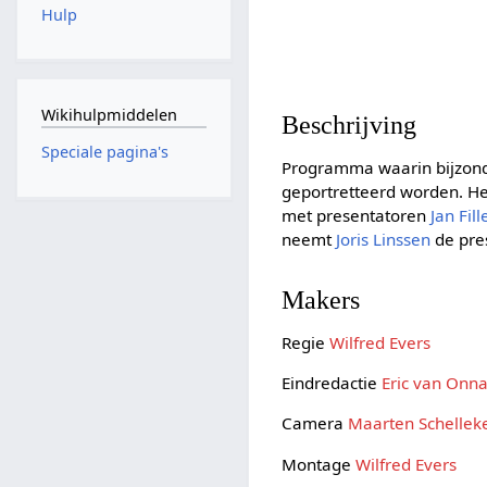
Hulp
Wikihulpmiddelen
Beschrijving
Speciale pagina's
Programma waarin bijzond
geportretteerd worden. H
met presentatoren
Jan Fil
neemt
Joris Linssen
de pres
Makers
Regie
Wilfred Evers
Eindredactie
Eric van Onn
Camera
Maarten Schellek
Montage
Wilfred Evers