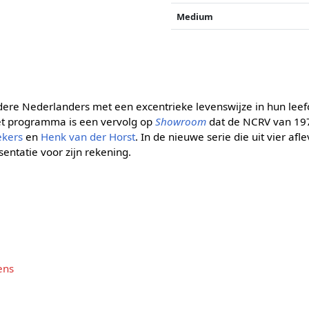
Medium
ere Nederlanders met een excentrieke levenswijze in hun lee
et programma is een vervolg op
Showroom
dat de NCRV van 197
lekers
en
Henk van der Horst
. In de nieuwe serie die uit vier afl
entatie voor zijn rekening.
a
ens