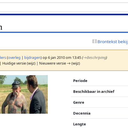
m
Brontekst beki
ers
(
overleg
|
bijdragen
)
op 6 jan 2010 om 13:45
(
→
Beschrijving
)
| Huidige versie (wijz) | Nieuwere versie → (wijz)
Periode
Beschikbaar in archief
Genre
Decennia
Lengte