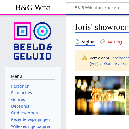
B&G Wiki
Joris' showroo
Pagina
Overleg
Versie door
Renekoend
(
wijz
)
← Oudere versie
Menu
Personen
Producties
Genres
Decennia
Onderwerpen
Recente wijzigingen
Willekeurige pagina