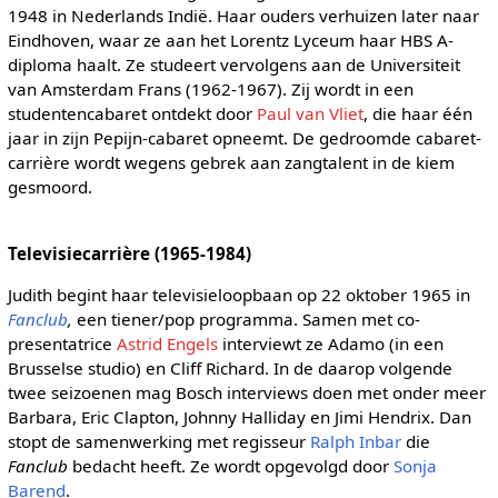
1948 in Nederlands Indië. Haar ouders verhuizen later naar
Eindhoven, waar ze aan het Lorentz Lyceum haar HBS A-
diploma haalt. Ze studeert vervolgens aan de Universiteit
van Amsterdam Frans (1962-1967). Zij wordt in een
studentencabaret ontdekt door
Paul van Vliet
, die haar één
jaar in zijn Pepijn-cabaret opneemt. De gedroomde cabaret-
carrière wordt wegens gebrek aan zangtalent in de kiem
gesmoord.
Televisiecarrière (1965-1984)
Judith begint haar televisieloopbaan op 22 oktober 1965 in
Fanclub
,
een tiener/pop programma. Samen met co-
presentatrice
Astrid Engels
interviewt ze Adamo (in een
Brusselse studio) en Cliff Richard. In de daarop volgende
twee seizoenen mag Bosch interviews doen met onder meer
Barbara, Eric Clapton, Johnny Halliday en Jimi Hendrix. Dan
stopt de samenwerking met regisseur
Ralph Inbar
die
Fanclub
bedacht heeft. Ze wordt opgevolgd door
Sonja
Barend
.