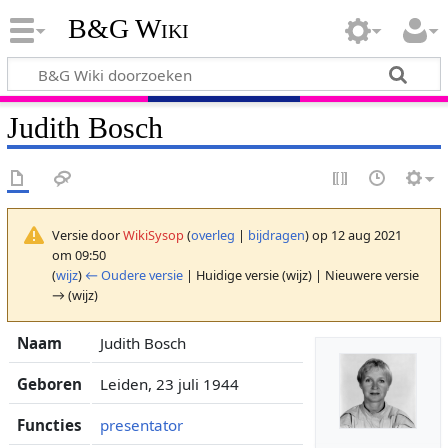
B&G Wiki
Judith Bosch
Versie door
WikiSysop
(
overleg
|
bijdragen
)
op 12 aug 2021
om 09:50
(
wijz
)
← Oudere versie
| Huidige versie (wijz) | Nieuwere versie
→ (wijz)
Naam
Judith Bosch
Geboren
Leiden, 23 juli 1944
Functies
presentator