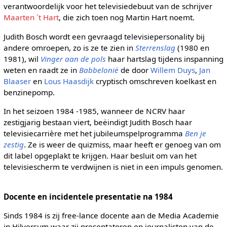
verantwoordelijk voor het televisiedebuut van de schrijver
Maarten ´t Hart
, die zich toen nog Martin Hart noemt.
Judith Bosch wordt een gevraagd televisiepersonality bij
andere omroepen, zo is ze te zien in
Sterrenslag
(1980 en
1981), wil
Vinger aan de pols
haar hartslag tijdens inspanning
weten en raadt ze in
Babbelonië
de door
Willem Duys
,
Jan
Blaaser
en
Lous Haasdijk
cryptisch omschreven koelkast en
benzinepomp.
In het seizoen 1984 -1985, wanneer de NCRV haar
zestigjarig bestaan viert, beëindigt Judith Bosch haar
televisiecarrière met het jubileumspelprogramma
Ben je
zestig
. Ze is weer de quizmiss, maar heeft er genoeg van om
dit label opgeplakt te krijgen. Haar besluit om van het
televisiescherm te verdwijnen is niet in een impuls genomen.
Docente en incidentele presentatie na 1984
Sinds 1984 is zij free-lance docente aan de Media Academie
in Hilversum waar zij presentatoren en journalisten van de