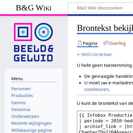
B&G Wiki
Brontekst beki
Pagina
Overleg
←
KRO's Uit de kast
U hebt geen toestemming 
De gevraagde handelin
Menu
U moet uw e-mailadres 
Personen
voorkeuren
.
Producties
Genres
U kunt de brontekst van d
Decennia
Onderwerpen
Recente wijzigingen
Willekeurige pagina