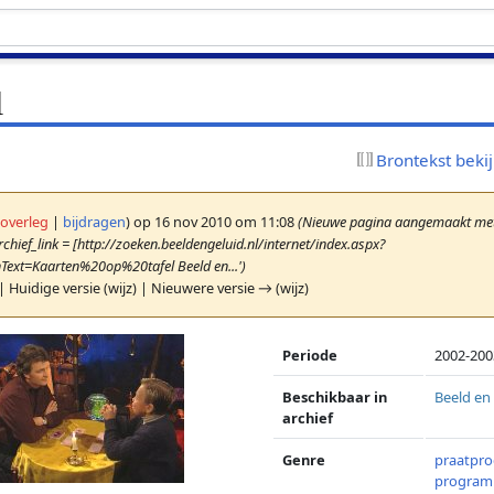
l
Brontekst beki
(
overleg
|
bijdragen
)
op 16 nov 2010 om 11:08
(Nieuwe pagina aangemaakt met 
chief_link = [http://zoeken.beeldengeluid.nl/internet/index.aspx?
ext=Kaarten%20op%20tafel Beeld en...')
| Huidige versie (wijz) | Nieuwere versie → (wijz)
Periode
2002-200
Beschikbaar in
Beeld en
archief
Genre
praatpr
progra