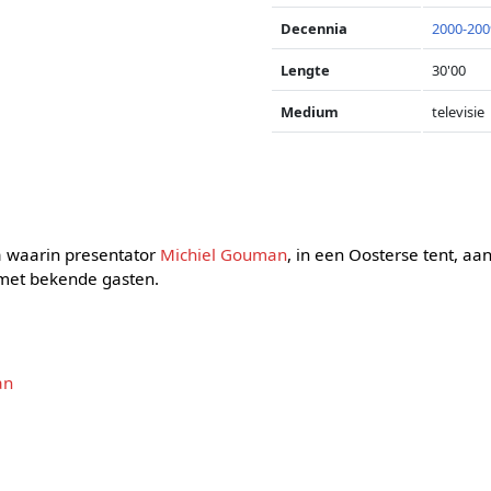
Decennia
2000-200
Lengte
30'00
Medium
televisie
 waarin presentator
Michiel Gouman
, in een Oosterse tent, a
met bekende gasten.
an