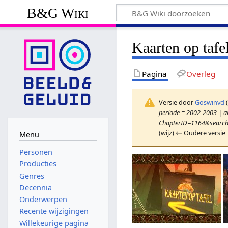
B&G Wiki
Kaarten op tafe
Pagina
Overleg
Versie door
Goswinvd
periode = 2002-2003 | ar
ChapterID=1164&searchT
(wijz) ← Oudere versie 
Menu
Personen
Producties
Genres
Decennia
Onderwerpen
Recente wijzigingen
Willekeurige pagina