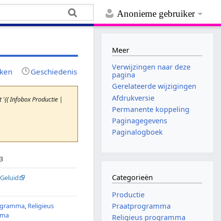
Anonieme gebruiker
Meer
Verwijzingen naar deze
jken
Geschiedenis
pagina
Gerelateerde wijzigingen
Afdrukversie
'{{ Infobox Productie |
Permanente koppeling
Paginagegevens
Paginalogboek
3
Categorieën
 Geluid
Productie
ogramma
,
Religieus
Praatprogramma
mma
Religieus programma