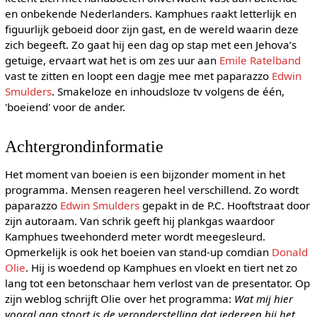
en onbekende Nederlanders. Kamphues raakt letterlijk en
figuurlijk geboeid door zijn gast, en de wereld waarin deze
zich begeeft. Zo gaat hij een dag op stap met een Jehova’s
getuige, ervaart wat het is om zes uur aan
Emile Ratelband
vast te zitten en loopt een dagje mee met paparazzo
Edwin
Smulders
. Smakeloze en inhoudsloze tv volgens de één,
'boeiend' voor de ander.
Achtergrondinformatie
Het moment van boeien is een bijzonder moment in het
programma. Mensen reageren heel verschillend. Zo wordt
paparazzo
Edwin Smulders
gepakt in de P.C. Hooftstraat door
zijn autoraam. Van schrik geeft hij plankgas waardoor
Kamphues tweehonderd meter wordt meegesleurd.
Opmerkelijk is ook het boeien van stand-up comdian
Donald
Olie
. Hij is woedend op Kamphues en vloekt en tiert net zo
lang tot een betonschaar hem verlost van de presentator. Op
zijn weblog schrijft Olie over het programma:
Wat mij hier
vooral aan stoort is de veronderstelling dat iedereen bij het