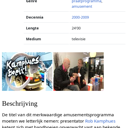
Genre
praatprogramma
,
amusement
Decennia
2000-2009
Lengte
24'00
Medium
televisie
Beschrijving
De titel van dit merkwaardige amusementsprogramma
moeten we letterlijk nemen: presentator
Rob Kamphues
ketent zich met handboeien onverwacht vast aan bekende