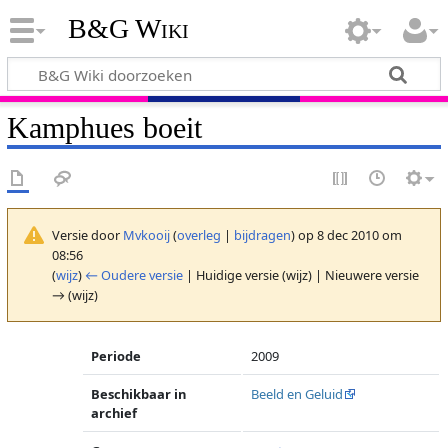
B&G Wiki
Kamphues boeit
Versie door
Mvkooij
(
overleg
|
bijdragen
)
op 8 dec 2010 om
08:56
(
wijz
)
← Oudere versie
| Huidige versie (wijz) | Nieuwere versie
→ (wijz)
Periode
2009
Beschikbaar in
Beeld en Geluid
archief