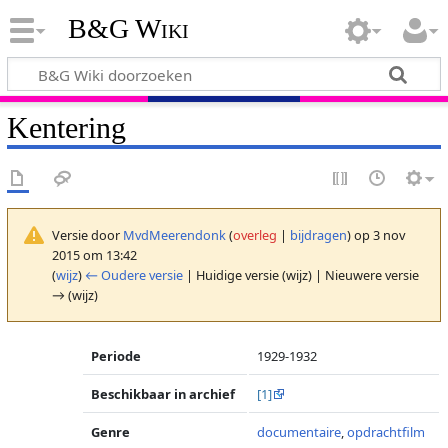
B&G Wiki
Kentering
Versie door
MvdMeerendonk
(
overleg
|
bijdragen
)
op 3 nov
2015 om 13:42
(
wijz
)
← Oudere versie
| Huidige versie (wijz) | Nieuwere versie
→ (wijz)
Periode
1929-1932
Beschikbaar in archief
[1]
Genre
documentaire
,
opdrachtfilm