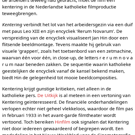
kentering in de Nederlandse katholieke filmproductie
teweegbrengen.
Kentering
verbindt het lot van het arbeidersgezin via een duif
met paus Leo XIII en zijn encycliek ‘Rerum Novarum’. De
verspreiding van de encycliek visualiseert Jan Hin door een
flitsende beeldmontage. Tevens maakte hij gebruik van
visuele ‘grappen’, zoals het toetsenbord van een zetmachine,
waarvan één voor één, in close-up, de letters r e r u m n o v a
r u m naar beneden zakken. De sequentie waarin katholieke
geestelijken de encycliek vanaf de kansel bekend maken,
biedt Hin de gelegenheid tot mooie beeldcomposities.
Kentering krijgt gunstige kritieken, niet alleen in de
katholieke pers.
De Uitkijk
is al meteen in een vertoning van
Kentering geïnteresseerd. De financiële onderhandelingen
verlopen echter niet geheel vlekkeloos, waardoor de film pas
in februari 1933 in het avant-garde filmtheater wordt
vertoond. Toch bereiken
Hinfilm
ook signalen dat Kentering
niet door iedereen gewaardeerd of begrepen wordt. Een
mededeling in het Nieuw Weekblad voor de Cinematografie,