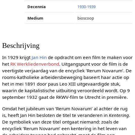
Decennia
1930-1939
Medium
bioscoop
Beschrijving
In 1929 krijgt
Jan Hin
de opdracht om een film te maken voor
het
RK Werkliedenverbond
. Uitgangspunt voor de film is de
veertigste verjaardag van de encycliek ‘Rerum Novarum’. De
rooms-katholieke arbeidersbeweging baseert haar actie op
het in mei 1891 door paus Leo XIII uitgevaardigde stuk,
waarin de kapitalistische uitbuiting veroordeeld wordt. Op 9
september 1932 gaat de RKWV-film te Utrecht in première.
Omdat het jubileum van ‘Rerum Novarum’ al achter de rug
is, heeft Jan Hin besloten de titel te veranderen in
Kentering
.
De symboliek van deze titel ontgaat niemand: zoals de
encycliek ‘Rerum Novarum’ een kentering in het leven van
de arbeiders teweeg had gebracht, moet de film een