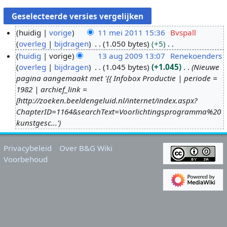
huidig
vorige
11 mei 2011 15:36
Bvspall
overleg
bijdragen
1.050 bytes
+5
1
G
huidig
vorige
13 aug 2009 13:07
Renekoenders
1
e
overleg
bijdragen
1.045 bytes
+1.045
Nieuwe
m
1
e
pagina aangemaakt met '{{ Infobox Productie | periode =
e
3
n
1982 | archief_link =
i
a
b
[http://zoeken.beeldengeluid.nl/internet/index.aspx?
2
u
e
ChapterID=1164&searchText=Voorlichtingsprogramma%20
0
g
w
kunstgesc...'
1
2
e
1
0
r
Privacybeleid
Over B&G Wiki
0
k
Voorbehoud
9
i
n
g
s
s
a