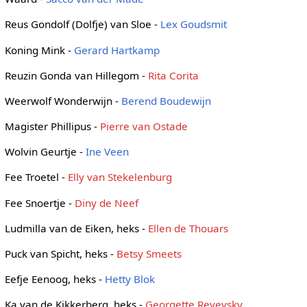
Reus Gondolf (Dolfje) van Sloe -
Lex Goudsmit
Koning Mink -
Gerard Hartkamp
Reuzin Gonda van Hillegom -
Rita Corita
Weerwolf Wonderwijn -
Berend Boudewijn
Magister Phillipus -
Pierre van Ostade
Wolvin Geurtje -
Ine Veen
Fee Troetel -
Elly van Stekelenburg
Fee Snoertje -
Diny de Neef
Ludmilla van de Eiken, heks -
Ellen de Thouars
Puck van Spicht, heks -
Betsy Smeets
Eefje Eenoog, heks -
Hetty Blok
Ka van de Kikkerberg, heks -
Georgette Reyevsky