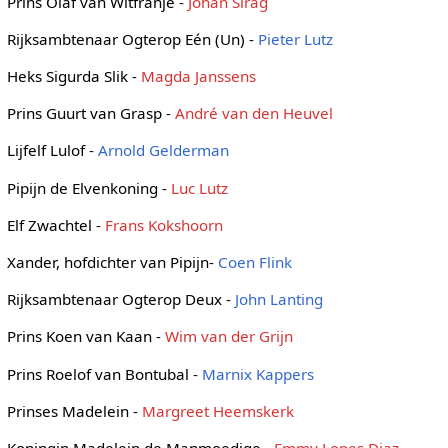
Prins Olaf van Witfranje -
Johan Sirag
Rijksambtenaar Ogterop Eén (Un) -
Pieter Lutz
Heks Sigurda Slik -
Magda Janssens
Prins Guurt van Grasp -
André van den Heuvel
Lijfelf Lulof -
Arnold Gelderman
Pipijn de Elvenkoning -
Luc Lutz
Elf Zwachtel -
Frans Kokshoorn
Xander, hofdichter van Pipijn-
Coen Flink
Rijksambtenaar Ogterop Deux -
John Lanting
Prins Koen van Kaan -
Wim van der Grijn
Prins Roelof van Bontubal -
Marnix Kappers
Prinses Madelein -
Margreet Heemskerk
Koningin Madelein de Manmoedige -
Emmy Lopes Diaz