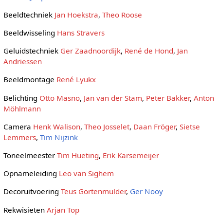
Beeldtechniek
Jan Hoekstra
,
Theo Roose
Beeldwisseling
Hans Stravers
Geluidstechniek
Ger Zaadnoordijk
,
René de Hond
,
Jan
Andriessen
Beeldmontage
René Lyukx
Belichting
Otto Masno
,
Jan van der Stam
,
Peter Bakker
,
Anton
Möhlmann
Camera
Henk Walison
,
Theo Josselet
,
Daan Fröger
,
Sietse
Lemmers
,
Tim Nijzink
Toneelmeester
Tim Hueting
,
Erik Karsemeijer
Opnameleiding
Leo van Sighem
Decoruitvoering
Teus Gortenmulder
,
Ger Nooy
Rekwisieten
Arjan Top