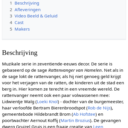
1
Beschrijving
2
Afleveringen
3
Video Beeld & Geluid
4
Cast
5
Makers
Beschrijving
Muzikale serie in zeventiende-eeuws decor. De serie is
gebaseerd op de sage
Rattenvanger van Hamelen
. Net als in
de sage lokt de rattenvanger, als hij niet genoeg geld krijgt
voor het verjagen van de ratten, de kinderen uit de stad een
berg in. Hier komen ze terecht in een vreemde wereld. De
rattenvanger neemt ook een paar volwassenen mee:
Lidwientje Walg (
Loeki Knol
) - dochter van de burgemeester,
haar verloofde Bertram Bierenbroodspot (
Rob de Nijs
),
gemeentebode Hildebrandt Brom (
Ab Hofstee
) en
poortwachter Aernout Koffij (
Martin Brozius
). De gevangen
dwerg Gruizel Gruis is een fraaie creatie van
Leen