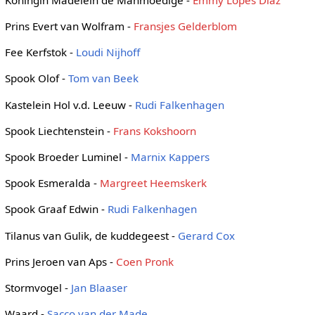
Prins Evert van Wolfram -
Fransjes Gelderblom
Fee Kerfstok -
Loudi Nijhoff
Spook Olof -
Tom van Beek
Kastelein Hol v.d. Leeuw -
Rudi Falkenhagen
Spook Liechtenstein -
Frans Kokshoorn
Spook Broeder Luminel -
Marnix Kappers
Spook Esmeralda -
Margreet Heemskerk
Spook Graaf Edwin -
Rudi Falkenhagen
Tilanus van Gulik, de kuddegeest -
Gerard Cox
Prins Jeroen van Aps -
Coen Pronk
Stormvogel -
Jan Blaaser
Waard -
Sacco van der Made