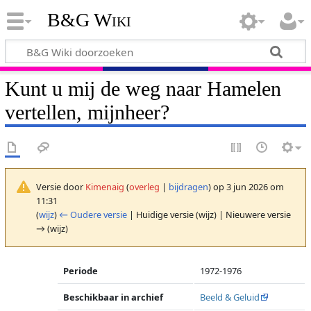
B&G Wiki
Kunt u mij de weg naar Hamelen
vertellen, mijnheer?
Versie door
Kimenaig
(
overleg
|
bijdragen
)
op 3 jun 2026 om
11:31
(
wijz
)
← Oudere versie
| Huidige versie (wijz) | Nieuwere versie
→ (wijz)
Periode
1972-1976
Beschikbaar in archief
Beeld & Geluid