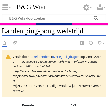
B&G Wiki
Landen ping-pong wedstrijd
Versie door
Renekoenders
(
overleg
|
bijdragen
)
op 2 mrt 2012
om 14:57
(Nieuwe pagina aangemaakt met '{{ Infobox Productie |
periode = 1934 | archief_link =
[http://zoeken.beeldengeluid.nl/internet/index.aspx?
chapterid=1164&filterid=974&contentid=7&verityID=/12068/1207..
.')
(wijz) ← Oudere versie | Huidige versie (wijz) | Nieuwere versie
→ (wijz)
Periode
1934