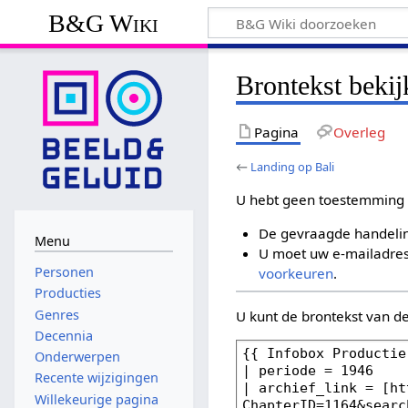
B&G Wiki
Brontekst beki
Pagina
Overleg
←
Landing op Bali
U hebt geen toestemming 
De gevraagde handelin
Menu
U moet uw e-mailadres 
Personen
voorkeuren
.
Producties
Genres
U kunt de brontekst van d
Decennia
Onderwerpen
Recente wijzigingen
Willekeurige pagina