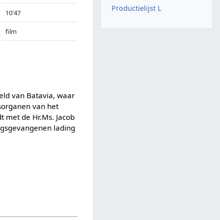
Productielijst L
10'47
film
eld van Batavia, waar
sorganen van het
t met de Hr.Ms. Jacob
ijgsgevangenen lading