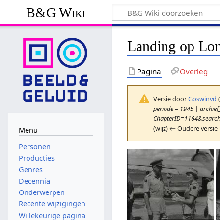
B&G Wiki
Landing op Lo
Pagina
Overleg
Versie door
Goswinvd
periode = 1945 | archief_
ChapterID=1164&search
(wijz) ← Oudere versie 
Menu
Personen
Producties
Genres
Decennia
Onderwerpen
Recente wijzigingen
Willekeurige pagina