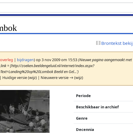
mbok
Brontekst beki
(
overleg
|
bijdragen
)
op 3 nov 2009 om 15:53
(Nieuwe pagina aangemaakt met '{
link = [http://zoeken.beeldengeluid.nl/internet/index.aspx?
Text=Landing%20op%20Lombok Beeld en Gel...')
| Huidige versie (wijz) | Nieuwere versie → (wijz)
Periode
Beschikbaar in archief
Genre
Decennia