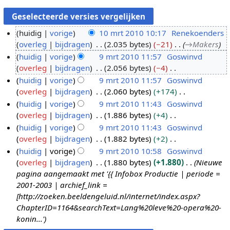
huidig
vorige
10 mrt 2010 10:17
Renekoenders
overleg
bijdragen
2.035 bytes
−21
→
Makers
1
huidig
vorige
9 mrt 2010 11:57
Goswinvd
0
overleg
bijdragen
2.056 bytes
−4
m
9
G
huidig
vorige
9 mrt 2010 11:57
Goswinvd
r
m
e
overleg
bijdragen
2.060 bytes
+174
t
r
e
G
huidig
vorige
9 mrt 2010 11:43
Goswinvd
2
t
n
e
overleg
bijdragen
1.886 bytes
+4
0
2
b
e
G
huidig
vorige
9 mrt 2010 11:43
Goswinvd
1
0
e
n
e
overleg
bijdragen
1.882 bytes
+2
0
1
w
b
e
G
huidig
vorige
9 mrt 2010 10:58
Goswinvd
0
e
e
n
e
overleg
bijdragen
1.880 bytes
+1.880
Nieuwe
r
w
b
e
pagina aangemaakt met '{{ Infobox Productie | periode =
k
e
e
n
2001-2003 | archief_link =
i
r
w
b
[http://zoeken.beeldengeluid.nl/internet/index.aspx?
n
k
e
e
ChapterID=1164&searchText=Lang%20leve%20-opera%20-
g
i
r
w
konin...'
s
n
k
e