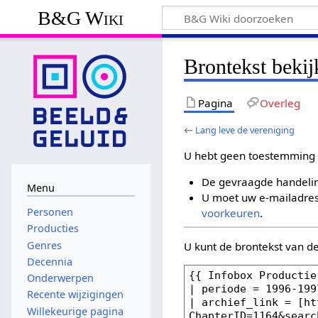
B&G Wiki
Brontekst bekij
Pagina
Overleg
←
Lang leve de vereniging
U hebt geen toestemming 
De gevraagde handelin
Menu
U moet uw e-mailadres 
Personen
voorkeuren
.
Producties
Genres
U kunt de brontekst van d
Decennia
Onderwerpen
Recente wijzigingen
Willekeurige pagina