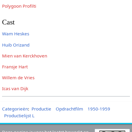
Polygoon Profilti
Cast
Wam Heskes
Huib Orizand
Mien van Kerckhoven
Fransje Hart
Willem de Vries
Icas van Dijk
Categorieën
:
Productie
Opdrachtfilm
1950-1959
Productielijst L
Deze pagina is voor het laatst bewerkt op