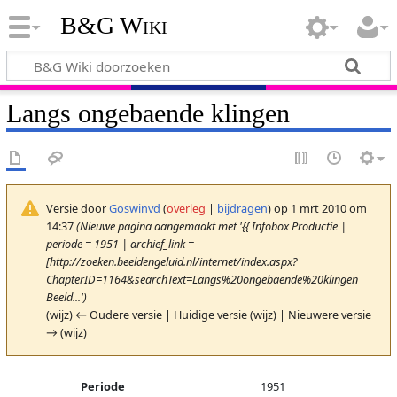
B&G Wiki
Langs ongebaende klingen
Versie door
Goswinvd
(
overleg
|
bijdragen
)
op 1 mrt 2010 om
14:37
(Nieuwe pagina aangemaakt met '{{ Infobox Productie |
periode = 1951 | archief_link =
[http://zoeken.beeldengeluid.nl/internet/index.aspx?
ChapterID=1164&searchText=Langs%20ongebaende%20klingen
Beeld...')
(wijz) ← Oudere versie | Huidige versie (wijz) | Nieuwere versie
→ (wijz)
Periode
1951