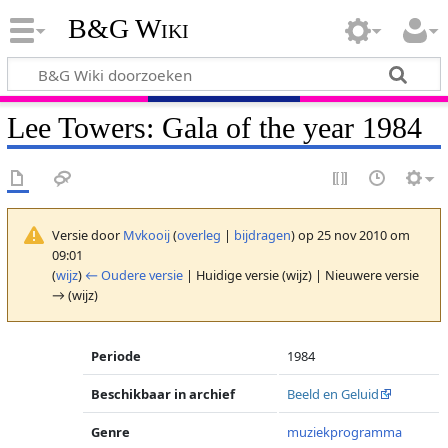
B&G Wiki
Lee Towers: Gala of the year 1984
Versie door
Mvkooij
(
overleg
|
bijdragen
)
op 25 nov 2010 om
09:01
(
wijz
)
← Oudere versie
| Huidige versie (wijz) | Nieuwere versie
→ (wijz)
Periode
1984
Beschikbaar in archief
Beeld en Geluid
Genre
muziekprogramma