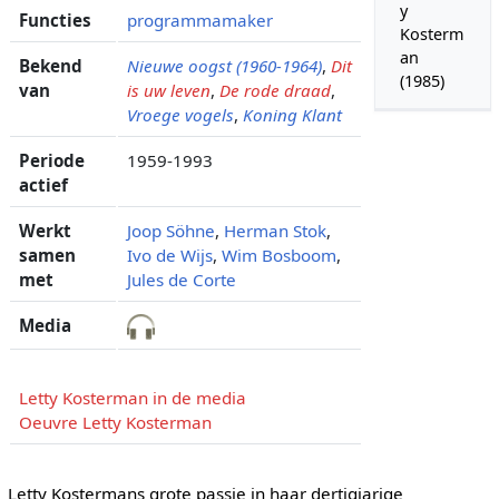
y
Functies
programmamaker
Kosterm
an
Bekend
Nieuwe oogst (1960-1964)
,
Dit
(1985)
van
is uw leven
,
De rode draad
,
Vroege vogels
,
Koning Klant
Periode
1959-1993
actief
Werkt
Joop Söhne
,
Herman Stok
,
samen
Ivo de Wijs
,
Wim Bosboom
,
met
Jules de Corte
Media
Letty Kosterman in de media
Oeuvre Letty Kosterman
Letty Kostermans grote passie in haar dertigjarige