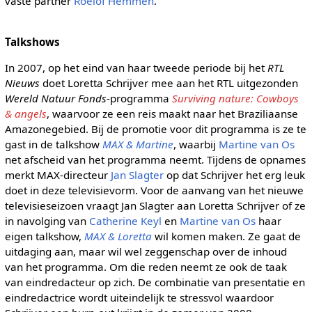
vaste partner
Roelof Hemmen
.
Talkshows
In 2007, op het eind van haar tweede periode bij het
RTL
Nieuws
doet Loretta Schrijver mee aan het RTL uitgezonden
Wereld Natuur Fonds
-programma
Surviving nature: Cowboys
& angels
, waarvoor ze een reis maakt naar het Braziliaanse
Amazonegebied. Bij de promotie voor dit programma is ze te
gast in de talkshow
MAX & Martine
, waarbij
Martine van Os
net afscheid van het programma neemt. Tijdens de opnames
merkt MAX-directeur
Jan Slagter
op dat Schrijver het erg leuk
doet in deze televisievorm. Voor de aanvang van het nieuwe
televisieseizoen vraagt Jan Slagter aan Loretta Schrijver of ze
in navolging van
Catherine Keyl
en
Martine van Os
haar
eigen talkshow,
MAX & Loretta
wil komen maken. Ze gaat de
uitdaging aan, maar wil wel zeggenschap over de inhoud
van het programma. Om die reden neemt ze ook de taak
van eindredacteur op zich. De combinatie van presentatie en
eindredactrice wordt uiteindelijk te stressvol waardoor