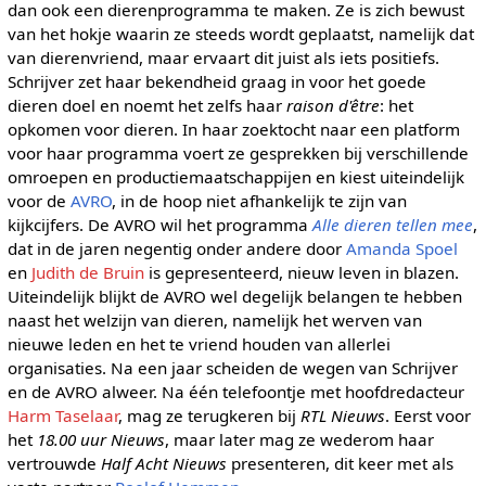
dan ook een dierenprogramma te maken. Ze is zich bewust
van het hokje waarin ze steeds wordt geplaatst, namelijk dat
van dierenvriend, maar ervaart dit juist als iets positiefs.
Schrijver zet haar bekendheid graag in voor het goede
dieren doel en noemt het zelfs haar
raison d'être
: het
opkomen voor dieren. In haar zoektocht naar een platform
voor haar programma voert ze gesprekken bij verschillende
omroepen en productiemaatschappijen en kiest uiteindelijk
voor de
AVRO
, in de hoop niet afhankelijk te zijn van
kijkcijfers. De AVRO wil het programma
Alle dieren tellen mee
,
dat in de jaren negentig onder andere door
Amanda Spoel
en
Judith de Bruin
is gepresenteerd, nieuw leven in blazen.
Uiteindelijk blijkt de AVRO wel degelijk belangen te hebben
naast het welzijn van dieren, namelijk het werven van
nieuwe leden en het te vriend houden van allerlei
organisaties. Na een jaar scheiden de wegen van Schrijver
en de AVRO alweer. Na één telefoontje met hoofdredacteur
Harm Taselaar
, mag ze terugkeren bij
RTL Nieuws
. Eerst voor
het
18.00 uur Nieuws
, maar later mag ze wederom haar
vertrouwde
Half Acht Nieuws
presenteren, dit keer met als