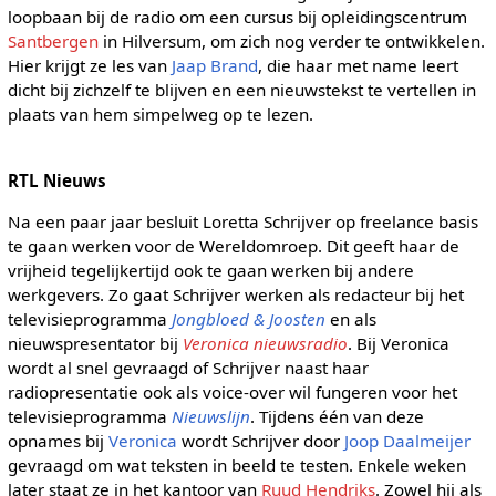
loopbaan bij de radio om een cursus bij opleidingscentrum
Santbergen
in Hilversum, om zich nog verder te ontwikkelen.
Hier krijgt ze les van
Jaap Brand
, die haar met name leert
dicht bij zichzelf te blijven en een nieuwstekst te vertellen in
plaats van hem simpelweg op te lezen.
RTL Nieuws
Na een paar jaar besluit Loretta Schrijver op freelance basis
te gaan werken voor de Wereldomroep. Dit geeft haar de
vrijheid tegelijkertijd ook te gaan werken bij andere
werkgevers. Zo gaat Schrijver werken als redacteur bij het
televisieprogramma
Jongbloed & Joosten
en als
nieuwspresentator bij
Veronica nieuwsradio
. Bij Veronica
wordt al snel gevraagd of Schrijver naast haar
radiopresentatie ook als voice-over wil fungeren voor het
televisieprogramma
Nieuwslijn
. Tijdens één van deze
opnames bij
Veronica
wordt Schrijver door
Joop Daalmeijer
gevraagd om wat teksten in beeld te testen. Enkele weken
later staat ze in het kantoor van
Ruud Hendriks
. Zowel hij als