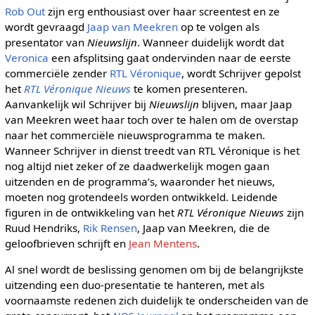
Rob Out
zijn erg enthousiast over haar screentest en ze
wordt gevraagd
Jaap van Meekren
op te volgen als
presentator van
Nieuwslijn
. Wanneer duidelijk wordt dat
Veronica
een afsplitsing gaat ondervinden naar de eerste
commerciële zender
RTL Véronique
, wordt Schrijver gepolst
het
RTL Véronique Nieuws
te komen presenteren.
Aanvankelijk wil Schrijver bij
Nieuwslijn
blijven, maar Jaap
van Meekren weet haar toch over te halen om de overstap
naar het commerciële nieuwsprogramma te maken.
Wanneer Schrijver in dienst treedt van RTL Véronique is het
nog altijd niet zeker of ze daadwerkelijk mogen gaan
uitzenden en de programma’s, waaronder het nieuws,
moeten nog grotendeels worden ontwikkeld. Leidende
figuren in de ontwikkeling van het
RTL Véronique Nieuws
zijn
Ruud Hendriks,
Rik Rensen
, Jaap van Meekren, die de
geloofbrieven schrijft en
Jean Mentens
.
Al snel wordt de beslissing genomen om bij de belangrijkste
uitzending een duo-presentatie te hanteren, met als
voornaamste redenen zich duidelijk te onderscheiden van de