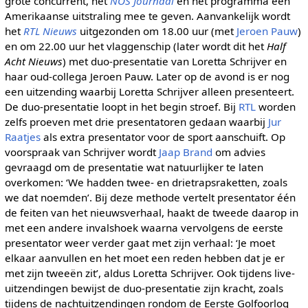
grote concurrent, het
NOS Journaal
en het programma een
Amerikaanse uitstraling mee te geven. Aanvankelijk wordt
het
RTL Nieuws
uitgezonden om 18.00 uur (met
Jeroen Pauw
)
en om 22.00 uur het vlaggenschip (later wordt dit het
Half
Acht Nieuws
) met duo-presentatie van Loretta Schrijver en
haar oud-collega Jeroen Pauw. Later op de avond is er nog
een uitzending waarbij Loretta Schrijver alleen presenteert.
De duo-presentatie loopt in het begin stroef. Bij
RTL
worden
zelfs proeven met drie presentatoren gedaan waarbij
Jur
Raatjes
als extra presentator voor de sport aanschuift. Op
voorspraak van Schrijver wordt
Jaap Brand
om advies
gevraagd om de presentatie wat natuurlijker te laten
overkomen: ‘We hadden twee- en drietrapsraketten, zoals
we dat noemden’. Bij deze methode vertelt presentator één
de feiten van het nieuwsverhaal, haakt de tweede daarop in
met een andere invalshoek waarna vervolgens de eerste
presentator weer verder gaat met zijn verhaal: ‘Je moet
elkaar aanvullen en het moet een reden hebben dat je er
met zijn tweeën zit’, aldus Loretta Schrijver. Ook tijdens live-
uitzendingen bewijst de duo-presentatie zijn kracht, zoals
tijdens de nachtuitzendingen rondom de Eerste Golfoorlog