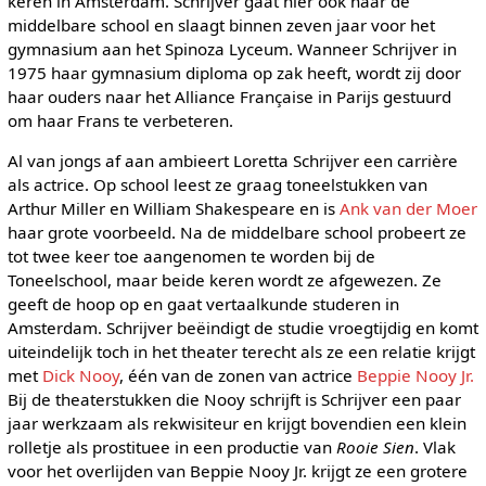
keren in Amsterdam. Schrijver gaat hier ook naar de
middelbare school en slaagt binnen zeven jaar voor het
gymnasium aan het Spinoza Lyceum. Wanneer Schrijver in
1975 haar gymnasium diploma op zak heeft, wordt zij door
haar ouders naar het Alliance Française in Parijs gestuurd
om haar Frans te verbeteren.
Al van jongs af aan ambieert Loretta Schrijver een carrière
als actrice. Op school leest ze graag toneelstukken van
Arthur Miller en William Shakespeare en is
Ank van der Moer
haar grote voorbeeld. Na de middelbare school probeert ze
tot twee keer toe aangenomen te worden bij de
Toneelschool, maar beide keren wordt ze afgewezen. Ze
geeft de hoop op en gaat vertaalkunde studeren in
Amsterdam. Schrijver beëindigt de studie vroegtijdig en komt
uiteindelijk toch in het theater terecht als ze een relatie krijgt
met
Dick Nooy
, één van de zonen van actrice
Beppie Nooy Jr.
Bij de theaterstukken die Nooy schrijft is Schrijver een paar
jaar werkzaam als rekwisiteur en krijgt bovendien een klein
rolletje als prostituee in een productie van
Rooie Sien
. Vlak
voor het overlijden van Beppie Nooy Jr. krijgt ze een grotere