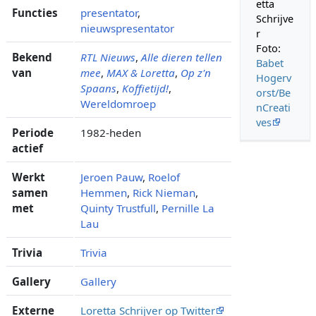
etta
Functies
presentator
,
Schrijve
nieuwspresentator
r
Foto:
Bekend
RTL Nieuws
,
Alle dieren tellen
Babet
van
mee
,
MAX & Loretta
,
Op z'n
Hogerv
Spaans
,
Koffietijd!
,
orst/Be
Wereldomroep
nCreati
ves
Periode
1982-heden
actief
Werkt
Jeroen Pauw
,
Roelof
samen
Hemmen
,
Rick Nieman
,
met
Quinty Trustfull
,
Pernille La
Lau
Trivia
Trivia
Gallery
Gallery
Externe
Loretta Schrijver op Twitter