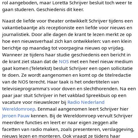
rol aangeboden, maar Loretta Schrijver besluit toch weer te
gaan studeren. Geschiedenis dit keer.
Naast de liefde voor theater ontwikkelt Schrijver tijdens een
vakantiebaantje als receptioniste een liefde voor nieuws en
journalistiek. Door alle dagen de krant te lezen merkt ze op
hoe een nieuwsverhaal zich kan ontwikkelen: van een klein
berichtje op maandag tot voorpagina nieuws op vrijdag.
Wanneer ze tijdens haar studie geschiedenis een bericht in
de krant ziet staan dat de
NOS
met een heel nieuw medium
gaat komen (Teletekst) besluit Schrijver een open sollicitatie
te doen. Ze wordt aangenomen en komt op de titelredactie
van de NOS terecht. Haar taak is het ondertitelen van
televisieprogramma’s voor doven en slechthorenden. Na een
paar jaar stuit Schrijver in het vakblad Spreekbuis op een
vacature voor nieuwslezer bij
Radio Nederland
Wereldomroep
. Eenmaal aangenomen leert Schrijver hier
Jeroen Pauw
kennen. Bij de Wereldomroep vervult Schrijver
meerdere functies en leert er naar eigen zeggen alle
facetten van radio maken, zoals presenteren, verslaggeving,
nieuws lezen en monteren. Ook vraagt ze tijdens haar