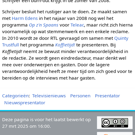
Schrijver een burn-out krijgt in de zomer van 2008.
Schrijver besluit het rustiger aan te doen. Ze maakt samen
met
Harm Edens
in het najaar van 2008 nog wel het
programma
Op z'n Spaans
voor
Teleac
, maar richt zich hierna
voornamelijk op wat stemmenwerk en een enkele reclame.
In 2010 wordt ze door RTL gevraagd om samen met
Quinty
Trustfull
het programma
Koffietijd!
te presenteren. Bij
Koffietijd!
neemt ze bewust minder verantwoordelijkheid in
de redactie. Ze wordt geen eindredacteur, maar denkt wel
mee over onderwerpen en gasten. Door de lagere
verantwoordelijkheid heeft ze meer tijd om zich goed voor te
bereiden op de interviews met haar gasten.
Categorieën
:
Televisienieuws
Personen
Presentator
Nieuwspresentator
Deze pagina is voor het laatst bewerkt op
27 mrt 2025 om 16:00.