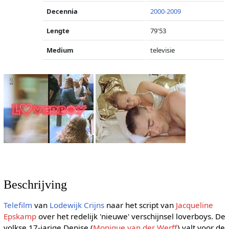
Decennia
2000-2009
Lengte
79'53
Medium
televisie
Beschrijving
Telefilm
van
Lodewijk Crijns
naar het script van
Jacqueline
Epskamp
over het redelijk 'nieuwe' verschijnsel loverboys. De
volkse 17-jarige Denise (
Monique van der Werff
) valt voor de