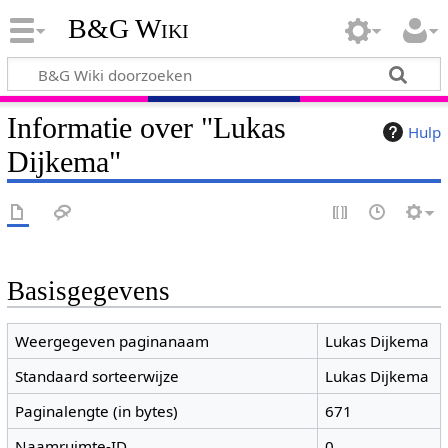
B&G Wiki
Informatie over "Lukas
Hulp
Dijkema"
Basisgegevens
Weergegeven paginanaam
Lukas Dijkema
Standaard sorteerwijze
Lukas Dijkema
Paginalengte (in bytes)
671
Naamruimte-ID
0