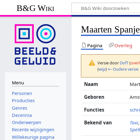
B&G Wiki
Maarten Spanje
Pagina
Overleg
Versie door
DofT
(
over
(
wijz
)
← Oudere versie
Menu
Naam
Mart
Personen
Geboren
Amst
Producties
Genres
Functies
schri
Decennia
Bekend van
Taxi
Onderwerpen
Spet
Recente wijzigingen
Willekeurige pagina