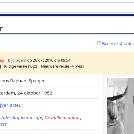
r
Brontekst beki
leg
|
bijdragen
)
op 26 okt 2016 om 09:54
| Huidige versie (wijz) | Nieuwere versie → (wijz)
inus Raphaël Spanjer
erdam, 24 oktober 1952
jver
,
acteur
,
Zaterdagavond café
,
De gulle minnaar
,
ters