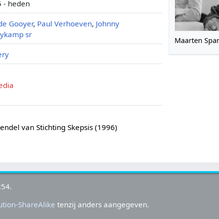
 - heden
 de Gooyer
,
Paul Verhoeven
,
Johnny
aykamp sr
Maarten Span
ery
edia
ndel van Stichting Skepsis (1996)
:54.
tion-ShareAlike
tenzij anders aangegeven.