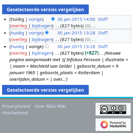
huidig
vorige
30 jan 2015 14:00
DofT
overleg
bijdragen
827 bytes
0
3
G
huidig
vorige
30 jan 2015 13:28
DofT
0
e
overleg
bijdragen
827 bytes
0
j
e
G
huidig
vorige
30 jan 2015 13:28
DofT
a
n
e
overleg
bijdragen
827 bytes
+827
Nieuwe
n
b
e
pagina aangemaakt met '{{ Infobox Persoon | illustratie =
2
e
n
| naam = Machteld van Gelder | geboorte_datum = 9
0
w
b
januari 1965 | geboorte_plaats = Rotterdam |
1
e
e
overlijden_datum = | over...'
5
r
w
k
e
i
r
n
k
Privacybeleid
Over B&G Wiki
g
i
Voorbehoud
s
n
s
g
a
s