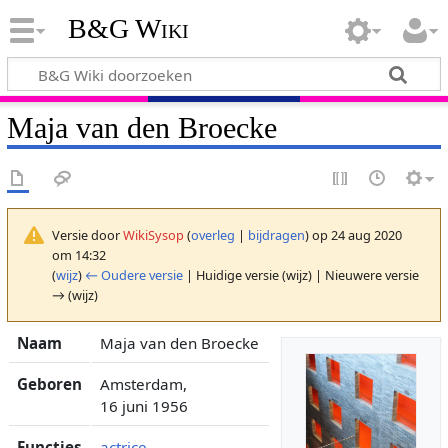
B&G Wiki
Maja van den Broecke
Versie door
WikiSysop
(
overleg
|
bijdragen
)
op 24 aug 2020
om 14:32
(
wijz
)
← Oudere versie
| Huidige versie (wijz) | Nieuwere versie
→ (wijz)
Naam
Maja van den Broecke
Geboren
Amsterdam,
16 juni 1956
Functies
actrice