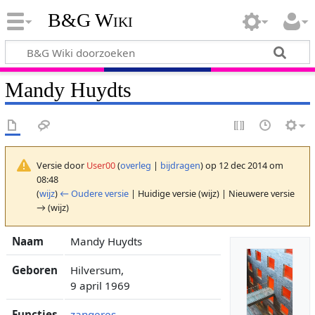
B&G Wiki
Mandy Huydts
Versie door
User00
(
overleg
|
bijdragen
)
op 12 dec 2014 om
08:48
(
wijz
)
← Oudere versie
| Huidige versie (wijz) | Nieuwere versie
→ (wijz)
Naam
Mandy Huydts
Geboren
Hilversum,
9 april 1969
Functies
zangeres