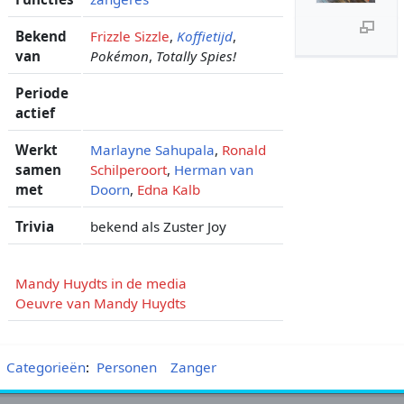
Bekend
Frizzle Sizzle
,
Koffietijd
,
van
Pokémon
,
Totally Spies!
Periode
actief
Werkt
Marlayne Sahupala
,
Ronald
samen
Schilperoort
,
Herman van
met
Doorn
,
Edna Kalb
Trivia
bekend als Zuster Joy
Mandy Huydts in de media
Oeuvre van Mandy Huydts
Categorieën
:
Personen
Zanger