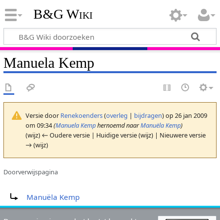
B&G Wiki
Manuela Kemp
Versie door
Renekoenders
(
overleg
|
bijdragen
)
op 26 jan 2009
om 09:34
(
Manuela Kemp
hernoemd naar
Manuëla Kemp
)
(wijz) ← Oudere versie | Huidige versie (wijz) | Nieuwere versie
→ (wijz)
Doorverwijspagina
Doorverwijzing naar:
Manuëla Kemp