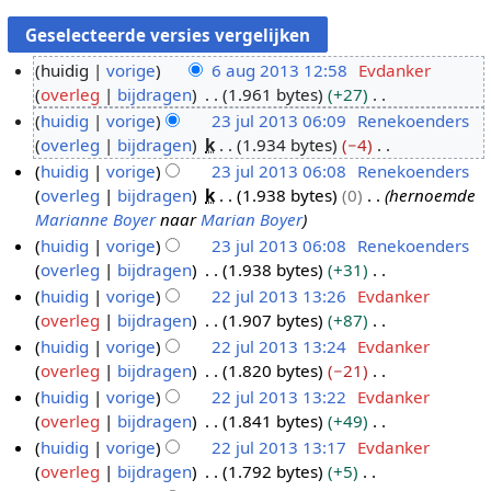
huidig
vorige
6 aug 2013 12:58
Evdanker
overleg
bijdragen
1.961 bytes
+27
6
G
huidig
vorige
23 jul 2013 06:09
Renekoenders
a
e
overleg
bijdragen
k
1.934 bytes
−4
u
2
e
G
huidig
vorige
23 jul 2013 06:08
Renekoenders
g
3
n
e
overleg
bijdragen
k
1.938 bytes
0
hernoemde
2
j
b
e
Marianne Boyer
naar
Marian Boyer
0
u
e
n
huidig
vorige
23 jul 2013 06:08
Renekoenders
1
l
w
b
overleg
bijdragen
1.938 bytes
+31
3
2
e
e
G
huidig
vorige
22 jul 2013 13:26
Evdanker
0
r
w
e
overleg
bijdragen
1.907 bytes
+87
2
1
k
e
e
G
huidig
vorige
22 jul 2013 13:24
Evdanker
2
3
i
r
n
e
overleg
bijdragen
1.820 bytes
−21
j
n
k
b
e
G
huidig
vorige
22 jul 2013 13:22
Evdanker
u
g
i
e
n
e
overleg
bijdragen
1.841 bytes
+49
l
s
n
w
b
e
G
huidig
vorige
22 jul 2013 13:17
Evdanker
2
s
g
e
e
n
e
overleg
bijdragen
1.792 bytes
+5
0
a
s
r
w
b