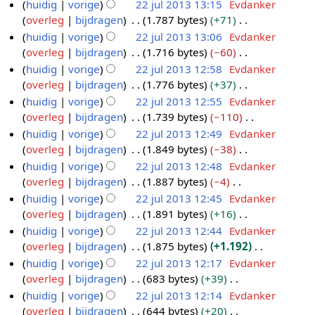
e
G
huidig
vorige
22 jul 2013 13:15
Evdanker
1
m
s
k
e
e
n
e
overleg
bijdragen
1.787 bytes
+71
3
e
a
i
r
w
b
e
G
huidig
vorige
22 jul 2013 13:06
Evdanker
n
m
n
k
e
e
n
e
overleg
bijdragen
1.716 bytes
−60
v
e
g
i
r
w
b
e
G
huidig
vorige
22 jul 2013 12:58
Evdanker
a
n
s
n
k
e
e
n
e
overleg
bijdragen
1.776 bytes
+37
t
v
s
g
i
r
w
b
e
G
t
huidig
vorige
22 jul 2013 12:55
Evdanker
a
a
s
n
k
e
e
n
e
i
overleg
bijdragen
1.739 bytes
−110
t
m
s
g
i
r
w
b
e
n
G
t
huidig
vorige
22 jul 2013 12:49
Evdanker
e
a
s
n
k
e
e
n
g
e
i
overleg
bijdragen
1.849 bytes
−38
n
m
s
g
i
r
w
b
e
n
G
huidig
vorige
22 jul 2013 12:48
Evdanker
v
e
a
s
n
k
e
e
n
g
e
overleg
bijdragen
1.887 bytes
−4
a
n
m
s
g
i
r
w
b
e
G
t
huidig
vorige
22 jul 2013 12:45
Evdanker
v
e
a
s
n
k
e
e
n
e
t
overleg
bijdragen
1.891 bytes
+16
a
n
m
s
g
i
r
w
b
e
i
G
t
huidig
vorige
22 jul 2013 12:44
Evdanker
v
e
a
s
n
k
e
e
n
n
e
t
overleg
bijdragen
1.875 bytes
+1.192
a
n
m
s
g
i
r
w
b
g
e
i
G
t
huidig
vorige
22 jul 2013 12:17
Evdanker
v
e
a
s
n
k
e
e
n
n
e
t
overleg
bijdragen
683 bytes
+39
a
n
m
s
g
i
r
w
b
g
e
i
G
t
huidig
vorige
22 jul 2013 12:14
Evdanker
v
e
a
s
n
k
e
e
n
n
e
t
overleg
bijdragen
644 bytes
+20
a
n
m