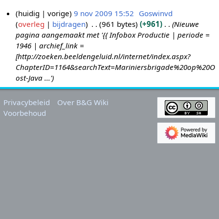
huidig
vorige
9 nov 2009 15:52
Goswinvd
overleg
bijdragen
961 bytes
+961
Nieuwe
9
pagina aangemaakt met '{{ Infobox Productie | periode =
n
1946 | archief_link =
o
[http://zoeken.beeldengeluid.nl/internet/index.aspx?
v
ChapterID=1164&searchText=Mariniersbrigade%20op%20O
2
ost-Java ...'
0
0
Privacybeleid
Over B&G Wiki
9
Voorbehoud