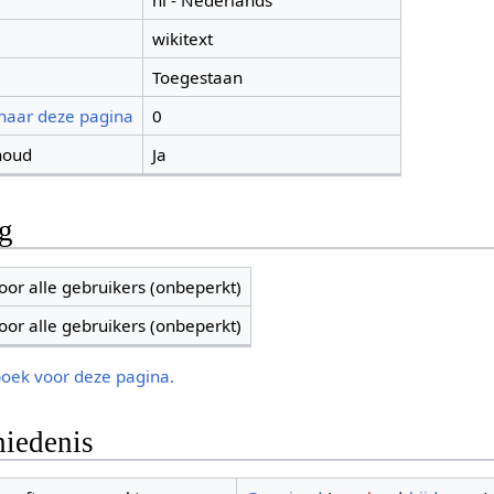
nl - Nederlands
wikitext
Toegestaan
 naar deze pagina
0
houd
Ja
ng
oor alle gebruikers (onbeperkt)
oor alle gebruikers (onbeperkt)
boek voor deze pagina.
iedenis