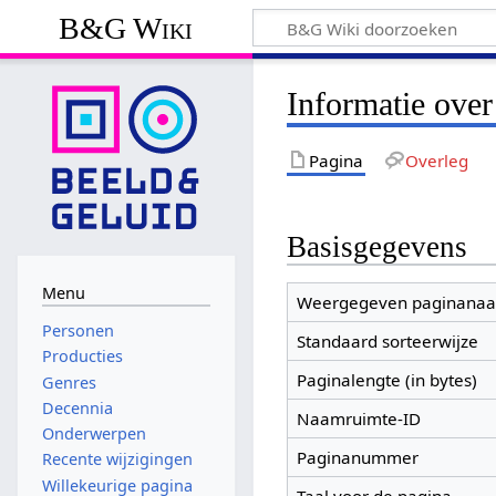
B&G Wiki
Informatie over
Pagina
Overleg
Basisgegevens
Menu
Weergegeven paginana
Personen
Standaard sorteerwijze
Producties
Paginalengte (in bytes)
Genres
Decennia
Naamruimte-ID
Onderwerpen
Paginanummer
Recente wijzigingen
Willekeurige pagina