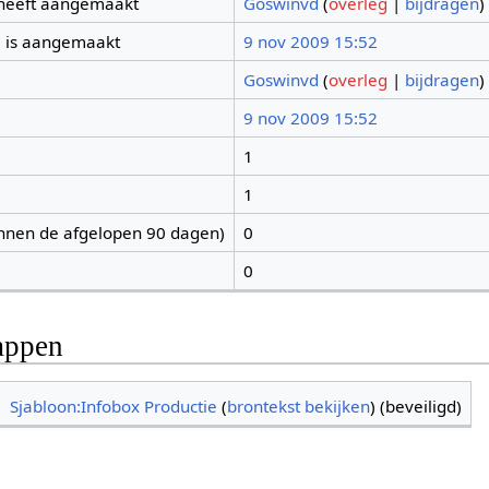
 heeft aangemaakt
Goswinvd
(
overleg
|
bijdragen
)
 is aangemaakt
9 nov 2009 15:52
Goswinvd
(
overleg
|
bijdragen
)
9 nov 2009 15:52
1
1
nnen de afgelopen 90 dagen)
0
0
appen
Sjabloon:Infobox Productie
(
brontekst bekijken
) (beveiligd)