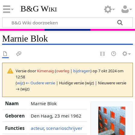
B&G Wiki
Marnie Blok
Versie door
Kimenaig
(
overleg
|
bijdragen
)
op 7 okt 2024 om
12:58
(
wijz
)
← Oudere versie
| Huidige versie (wijz) | Nieuwere versie
→ (wijz)
Naam
Marnie Blok
Geboren
Den Haag, 23 mei 1962
Functies
acteur
,
scenarioschrijver