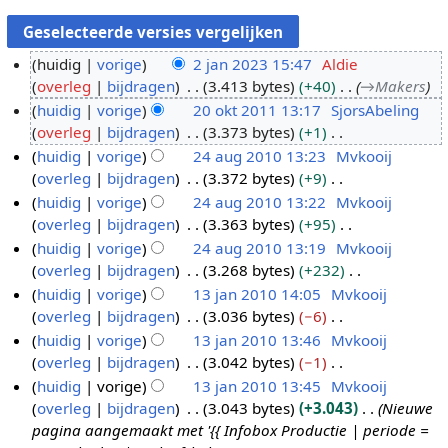
huidig
vorige
2 jan 2023 15:47
Aldie
overleg
bijdragen
3.413 bytes
+40
→
Makers
2
huidig
vorige
20 okt 2011 13:17
SjorsAbeling
j
overleg
bijdragen
3.373 bytes
+1
a
2
G
huidig
vorige
24 aug 2010 13:23
Mvkooij
n
0
e
overleg
bijdragen
3.372 bytes
+9
2
o
2
e
G
huidig
vorige
24 aug 2010 13:22
Mvkooij
0
k
4
n
e
overleg
bijdragen
3.363 bytes
+95
2
t
a
b
e
G
huidig
vorige
24 aug 2010 13:19
Mvkooij
3
2
u
e
n
e
overleg
bijdragen
3.268 bytes
+232
0
g
w
b
e
G
huidig
vorige
13 jan 2010 14:05
Mvkooij
1
2
e
e
n
e
overleg
bijdragen
3.036 bytes
−6
1
0
1
r
w
b
e
G
huidig
vorige
13 jan 2010 13:46
Mvkooij
1
3
k
e
e
n
e
overleg
bijdragen
3.042 bytes
−1
0
j
i
r
w
b
e
G
huidig
vorige
13 jan 2010 13:45
Mvkooij
a
n
k
e
e
n
e
overleg
bijdragen
3.043 bytes
+3.043
Nieuwe
n
g
i
r
w
b
e
pagina aangemaakt met '{{ Infobox Productie | periode =
2
s
n
k
e
e