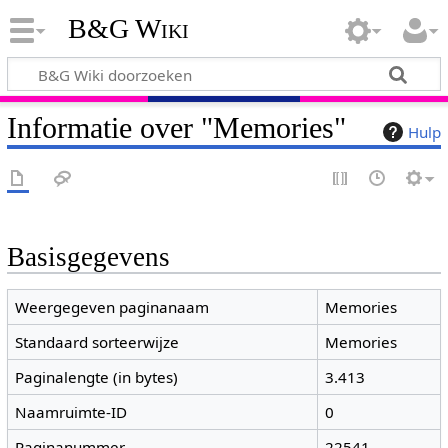
B&G Wiki
Informatie over "Memories"
Hulp
Basisgegevens
Weergegeven paginanaam
Memories
Standaard sorteerwijze
Memories
Paginalengte (in bytes)
3.413
Naamruimte-ID
0
Paginanummer
22541